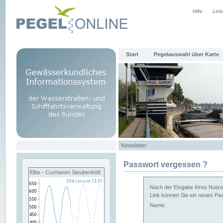
Hilfe
Link
Start
Pegelauswahl über Karte
Newsletter
Passwort vergessen ?
Elbe - Cuxhaven Steubenhöft
Nach der Eingabe Ihres Nutzer
Link können Sie ein neues Pa
Name: