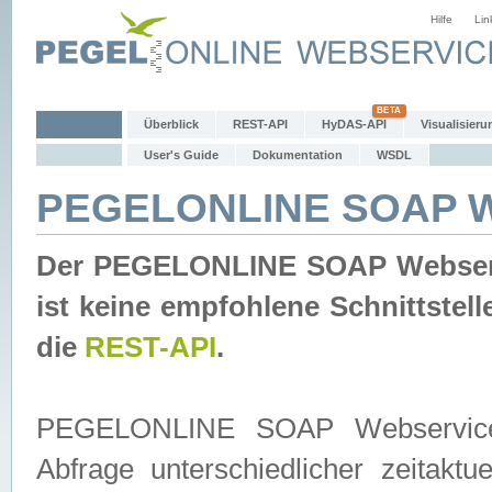
Hilfe
Lin
Überblick
REST-API
HyDAS-API
Visualisieru
User's Guide
Dokumentation
WSDL
PEGELONLINE SOAP W
Der PEGELONLINE SOAP Webservic
ist keine empfohlene Schnittste
die
REST-API
.
PEGELONLINE SOAP Webservice is
Abfrage unterschiedlicher zeitak