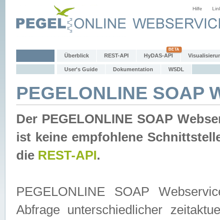
Hilfe
Lin
Überblick
REST-API
HyDAS-API
Visualisieru
User's Guide
Dokumentation
WSDL
PEGELONLINE SOAP W
Der PEGELONLINE SOAP Webservic
ist keine empfohlene Schnittste
die
REST-API
.
PEGELONLINE SOAP Webservice is
Abfrage unterschiedlicher zeitak