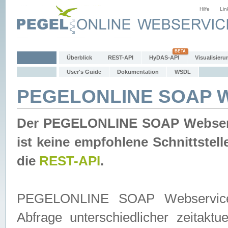
Hilfe
Lin
Überblick
REST-API
HyDAS-API
Visualisieru
User's Guide
Dokumentation
WSDL
PEGELONLINE SOAP W
Der PEGELONLINE SOAP Webservic
ist keine empfohlene Schnittste
die
REST-API
.
PEGELONLINE SOAP Webservice is
Abfrage unterschiedlicher zeitak