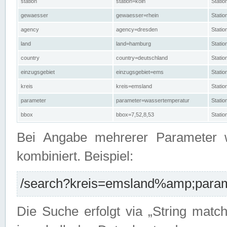
station
station=köln
Stati
gewaesser
gewaesser=rhein
Stati
agency
agency=dresden
Stati
land
land=hamburg
Stati
country
country=deutschland
Statio
einzugsgebiet
einzugsgebiet=ems
Stati
kreis
kreis=emsland
Stati
parameter
parameter=wassertemperatur
Stati
bbox
bbox=7,52,8,53
Statio
Bei Angabe mehrerer Parameter 
kombiniert. Beispiel:
/search?kreis=emsland%amp;parame
Die Suche erfolgt via „String matc