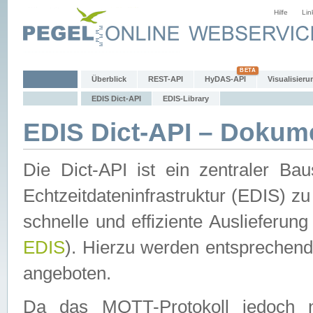
Hilfe
Lin
Überblick
REST-API
HyDAS-API
Visualisieru
EDIS Dict-API
EDIS-Library
EDIS Dict-API – Dokum
Die Dict-API ist ein zentraler 
Echtzeitdateninfrastruktur (EDIS) zu
schnelle und effiziente Auslieferun
EDIS
). Hierzu werden entspreche
angeboten.
Da das MQTT-Protokoll jedoch n