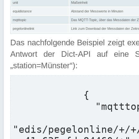
unit
Maßeinheit
equidistance
Abstand der Messwerte in Minuten
mqtttopic
Das MQTT-Topic, über das Messdaten der Ze
pegelonlinelink
Link zum Download der Messdaten der Zeit
Das nachfolgende Beispiel zeigt ex
Antwort der Dict-API auf eine 
„station=Münster“):
            {

              "mqtttopics": [

"edis/pegelonline/+/+