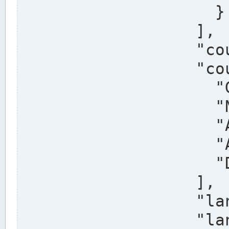
                    }

                  ],

                  "country": "Deutschland",

                  "country_alternatives": [

                    "Germany",

                    "Niemcy",

                    "Alemaña",

                    "Allemagne",

                    "Duitsland"

                  ],

                  "land": "Nordrhein-Westfalen",

                  "land_alternatives": [
