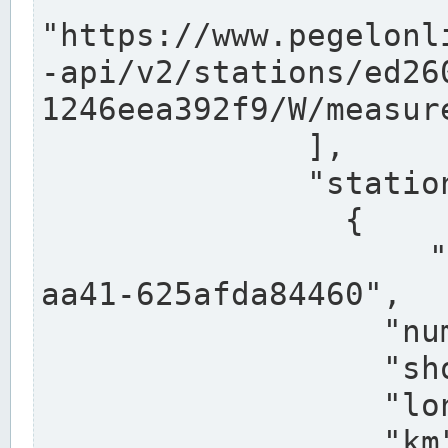
"https://www.pegelonl
-api/v2/stations/ed26
1246eea392f9/W/measure
              ],

              "stations": [

                {

                  "uuid": "ccd3e8f1-39e9-4e09-
aa41-625afda84460",

                  "number": "27800040",

                  "shortname": "MÜNSTER OW",

                  "longname": "MÜNSTER OW",

                  "km": 70.315,
