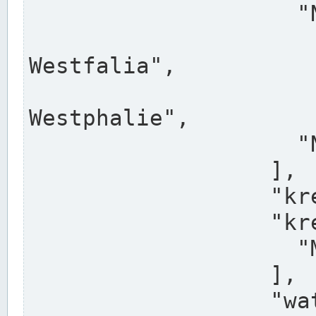
                    "North Rhine-Westphalia",

                    "Nadreni
Westfalia",

                    "Rhéna
Westphalie",

                    "Noordrijn-Westfalen"

                  ],

                  "kreis": "Münster",

                  "kreis_alternatives": [

                    "Munster"

                  ],

                  "water_alternatives": [
