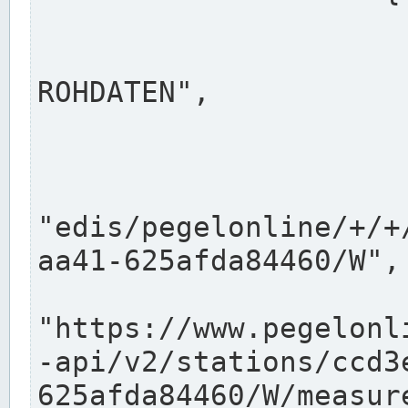
                      "shortname": "W"
                      "longname": "WASSER
ROHDATEN",

                      "unit": "m+NN",
                      "equidistance": 1
                    
"edis/pegelonline/+/+
aa41-625afda84460/W",

                      "pegel
"https://www.pegelonl
-api/v2/stations/ccd3
625afda84460/W/measure