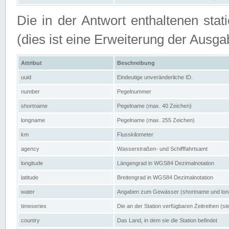
Die in der Antwort enthaltenen stat
(dies ist eine Erweiterung der Au
Attribut
Beschreibung
uuid
Eindeutige unveränderliche ID.
number
Pegelnummer
shortname
Pegelname (max. 40 Zeichen)
longname
Pegelname (max. 255 Zeichen)
km
Flusskilometer
agency
Wasserstraßen- und Schifffahrtsamt
longitude
Längengrad in WGS84 Dezimalnotation
latitude
Breitengrad in WGS84 Dezimalnotation
water
Angaben zum Gewässer (shortname und lo
timeseries
Die an der Station verfügbaren Zeitreihen (si
country
Das Land, in dem sie die Station befindet