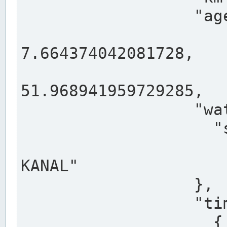
                  "agency": "RHEINE",

                  
7.664374042081728,

                 
51.968941959729285,

                  "water": {

                    "shortname": "DEK",

                    "longname": "DORTMUND-E
KANAL"

                  },

                  "timeseries": [

                    {
