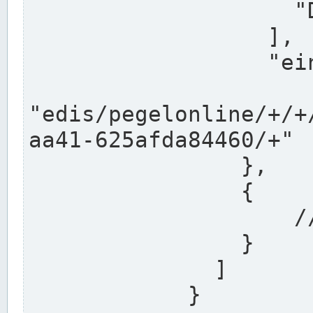
                    "DEK"

                  ],

                  "einzugsgebiet": "Ems",

                  
"edis/pegelonline/+/+
aa41-625afda84460/+"

                },

                {

                    // Weitere Stationen

                }

              ]

            }
