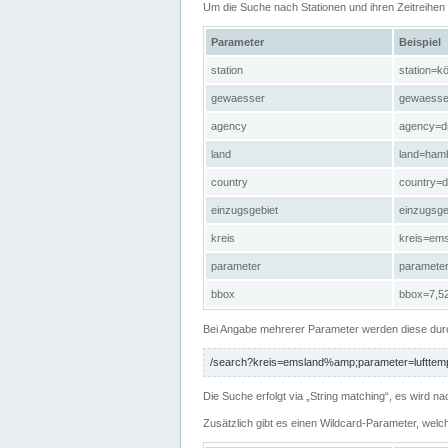
Um die Suche nach Stationen und ihren Zeitreihe
Parameter
Beispiel
station
station=kö
gewaesser
gewaesse
agency
agency=d
land
land=ham
country
country=d
einzugsgebiet
einzugsg
kreis
kreis=em
parameter
paramete
bbox
bbox=7,52
Bei Angabe mehrerer Parameter werden diese durc
/search?kreis=emsland%amp;parameter=lufttemp
Die Suche erfolgt via „String matching“, es wird
Zusätzlich gibt es einen Wildcard-Parameter, welc