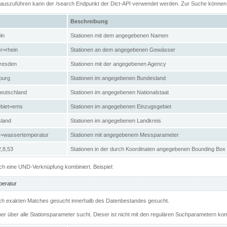
n auszuführen kann der /search Endpunkt der Dict-API verwendet werden. Zur Suche könne
Beschreibung
ln
Stationen mit dem angegebenen Namen
r=rhein
Stationen an dem angegebenen Gewässer
resden
Stationen mit der angegebenen Agency
burg
Stationen im angegebenen Bundesland
eutschland
Stationen im angegebenen Nationalstaat
ebiet=ems
Stationen im angegebenen Einzugsgebiet
sland
Stationen im angegebenen Landkreis
r=wassertemperatur
Stationen mit angegebenem Messparameter
,8,53
Stationen in der durch Koordinaten angegebenen Bounding Box
h eine UND-Verknüpfung kombiniert. Beispiel:
eratur
 nach exakten Matches gesucht innerhalb des Datenbestandes gesucht.
her über alle Stationsparameter sucht. Dieser ist nicht mit den regulären Suchparametern kom