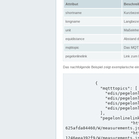
Attribut
Beschre
shortname
Kurzbeze
longname
Langbeze
unit
Maßeinhei
equidistance
Abstand d
mqtttopic
Das MQTT-
pegelonlinelink
Link zum
Das nachfolgende Beispiel zeigt exemplarische ei
            {

              "mqtttopics": [

                "edis/pegelonline/+/+/+/+/ccd3e8f1-39e9-4e09-aa41-625afda84460/+",

                "edis/pegelonline/+/+/+/+/ed260406-bdd6-42ef-bf2a-1246eea392f9/+",

                "edis/pegelonline/+/+/+/+/ccd3e8f1-39e9-4e09-aa41-625afda84460/+",

                "edis/pegelonline/+/+/+/+/ed260406-bdd6-42ef-bf2a-1246eea392f9/+"

              ],

              "pegelonlinelinks": [

                "https://www.pegelonline.wsv.de/webservices/rest-api/v2/stations/ccd3e8f1-39e9-4e09-aa41-
625afda84460/W/measurements.js
                "https://www.pegelonline.wsv.de/webservices/rest-api/v2/stations/ed260406-bdd6-42ef-bf2a-
1246eea392f9/W/measurements.js