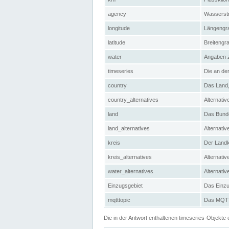
agency
Wasserstr
longitude
Längengra
latitude
Breitengr
water
Angaben 
timeseries
Die an der
country
Das Land, 
country_alternatives
Alternativ
land
Das Bundes
land_alternatives
Alternativ
kreis
Der Landkr
kreis_alternatives
Alternativ
water_alternatives
Alternati
Einzugsgebiet
Das Einzug
mqtttopic
Das MQTT-
Die in der Antwort enthaltenen timeseries-Objekt