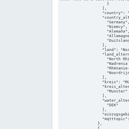
                    }

                  ],

                  "country": "Deutschland",

                  "country_alternatives": [

                    "Germany",

                    "Niemcy",

                    "Alemaña",

                    "Allemagne",

                    "Duitsland"

                  ],

                  "land": "Nordrhein-Westfalen",

                  "land_alternatives": [

                    "North Rhine-Westphalia",

                    "Nadrenia Północna-Westfalia",

                    "Rhénanie-du-Nord-Westphalie",

                    "Noordrijn-Westfalen"

                  ],

                  "kreis": "Münster",

                  "kreis_alternatives": [

                    "Munster"

                  ],

                  "water_alternatives": [

                    "DEK"

                  ],

                  "einzugsgebiet": "Ems",

                  "mqtttopic": "edis/pegelonline/+/+/+/+/ccd3e8f1-39e9-4e09-aa41-625afda84460/+"

                },

                {
