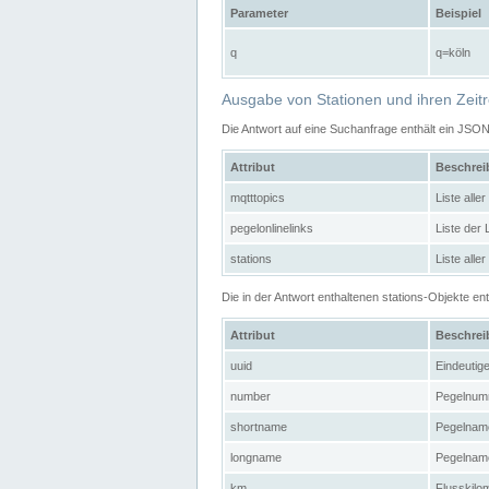
Parameter
Beispiel
q
q=köln
Ausgabe von Stationen und ihren Zeit
Die Antwort auf eine Suchanfrage enthält ein JSO
Attribut
Beschre
mqtttopics
Liste all
pegelonlinelinks
Liste der
stations
Liste alle
Die in der Antwort enthaltenen stations-Objekte 
Attribut
Beschre
uuid
Eindeutig
number
Pegelnum
shortname
Pegelname
longname
Pegelname
km
Flusskilo