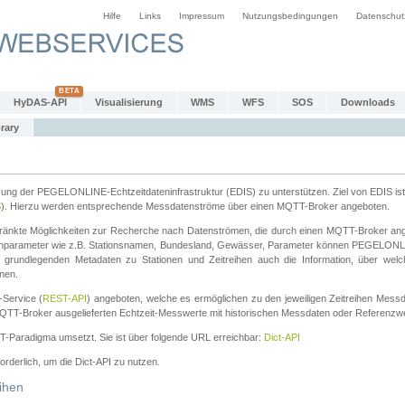
Hilfe
Links
Impressum
Nutzungsbedingungen
Datenschut
HyDAS-API
Visualisierung
WMS
WFS
SOS
Downloads
rary
tzung der PEGELONLINE-Echtzeitdateninfrastruktur (EDIS) zu unterstützen. Ziel von EDIS ist 
S
). Hierzu werden entsprechende Messdatenströme über einen MQTT-Broker angeboten.
änkte Möglichkeiten zur Recherche nach Datenströmen, die durch einen MQTT-Broker ange
chparameter wie z.B. Stationsnamen, Bundesland, Gewässer, Parameter können PEGELONL
n grundlegenden Metadaten zu Stationen und Zeitreihen auch die Information, über wel
nen.
Service (
REST-API
) angeboten, welche es ermöglichen zu den jeweiligen Zeitreihen Mess
QTT-Broker ausgelieferten Echtzeit-Messwerte mit historischen Messdaten oder Referenzwer
ST-Paradigma umsetzt. Sie ist über folgende URL erreichbar:
Dict-API
forderlich, um die Dict-API zu nutzen.
ihen