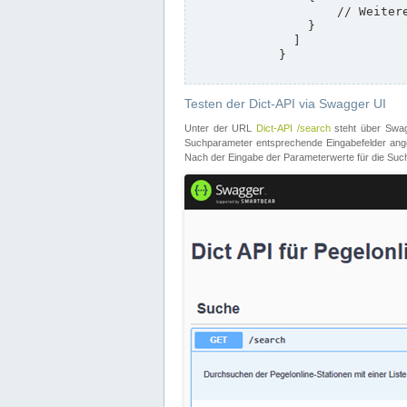
                    // Weitere Stationen

                }

              ]

            }

Testen der Dict-API via Swagger UI
Unter der URL
Dict-API /search
steht über Swagg
Suchparameter entsprechende Eingabefelder angeb
Nach der Eingabe der Parameterwerte für die Suche