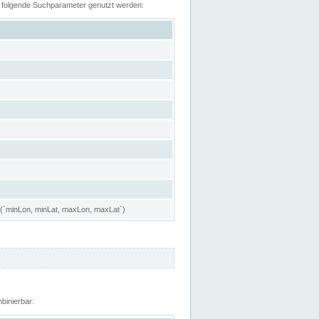
n folgende Suchparameter genutzt werden:
 (`minLon, minLat, maxLon, maxLat`)
binierbar: