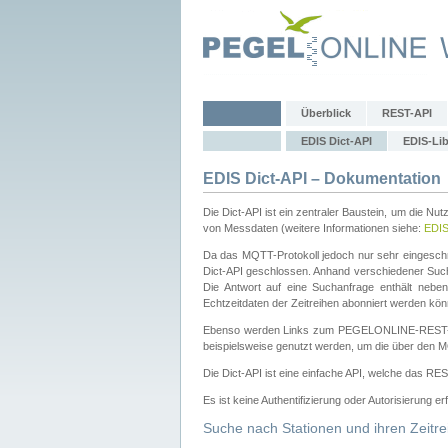
Überblick
REST-API
EDIS Dict-API
EDIS-Lib
EDIS Dict-API – Dokumentation
Die Dict-API ist ein zentraler Baustein, um die Nu
von Messdaten (weitere Informationen siehe:
EDI
Da das MQTT-Protokoll jedoch nur sehr eingeschr
Dict-API geschlossen. Anhand verschiedener Su
Die Antwort auf eine Suchanfrage enthält nebe
Echtzeitdaten der Zeitreihen abonniert werden kön
Ebenso werden Links zum PEGELONLINE-REST-
beispielsweise genutzt werden, um die über den M
Die Dict-API ist eine einfache API, welche das RE
Es ist keine Authentifizierung oder Autorisierung er
Suche nach Stationen und ihren Zeitre