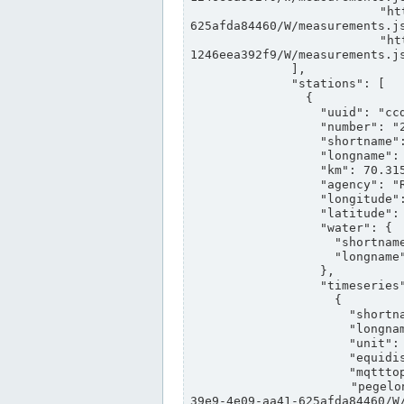
                "https://www.pegelonline.wsv.de/webservices/rest-api/v2/stations/ccd3e8f1-39e9-4e09-aa41-
625afda84460/W/measurements.js
                "https://www.pegelonline.wsv.de/webservices/rest-api/v2/stations/ed260406-bdd6-42ef-bf2a-
1246eea392f9/W/measurements.js
              ],

              "stations": [

                {

                  "uuid": "ccd3e8f1-39e9-4e09-aa41-625afda84460",

                  "number": "27800040",

                  "shortname": "MÜNSTER OW",

                  "longname": "MÜNSTER OW",

                  "km": 70.315,

                  "agency": "RHEINE",

                  "longitude": 7.664374042081728,

                  "latitude": 51.968941959729285,

                  "water": {

                    "shortname": "DEK",

                    "longname": "DORTMUND-EMS-KANAL"

                  },

                  "timeseries": [

                    {

                      "shortname": "W",

                      "longname": "WASSERSTAND ROHDATEN",

                      "unit": "m+NN",

                      "equidistance": 1,

                      "mqtttopic": "edis/pegelonline/+/+/+/+/ccd3e8f1-39e9-4e09-aa41-625afda84460/W",

                      "pegelonlinelink": "https://www.pegelonline.wsv.de/webservices/rest-api/v2/stations/ccd3e8f1-
39e9-4e09-aa41-625afda84460/W/