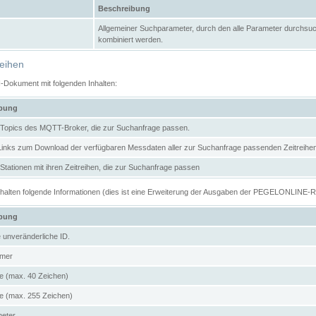
Beschreibung
Allgemeiner Suchparameter, durch den alle Parameter durchsuc
kombiniert werden.
reihen
N-Dokument mit folgenden Inhalten:
ibung
er Topics des MQTT-Broker, die zur Suchanfrage passen.
 Links zum Download der verfügbaren Messdaten aller zur Suchanfrage passenden Zeitrei
r Stationen mit ihren Zeitreihen, die zur Suchanfrage passen
enthalten folgende Informationen (dies ist eine Erweiterung der Ausgaben der PEGELONLINE-
ibung
e unveränderliche ID.
mer
 (max. 40 Zeichen)
 (max. 255 Zeichen)
meter