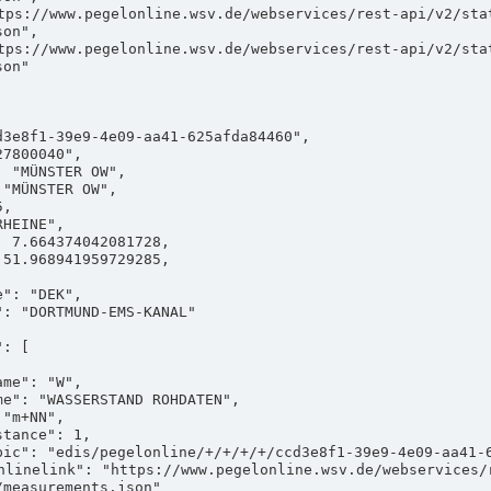
on",

on"

measurements.json"
