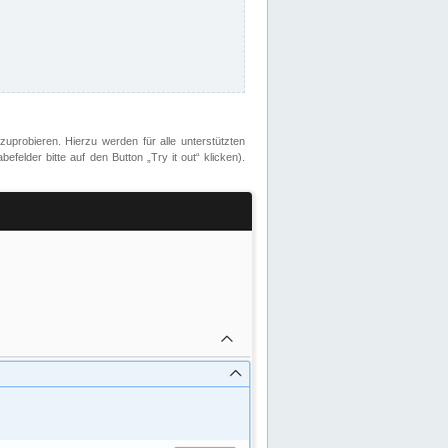
zuprobieren. Hierzu werden für alle unterstützten
lder bitte auf den Button „Try it out“ klicken).