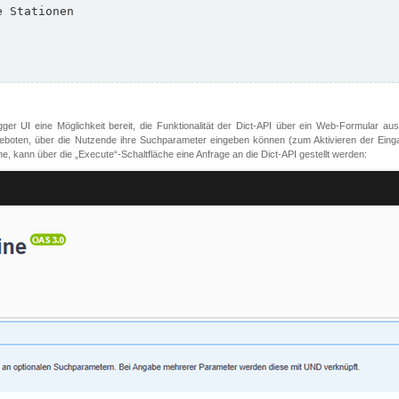
er UI eine Möglichkeit bereit, die Funktionalität der Dict-API über ein Web-Formular aus
oten, über die Nutzende ihre Suchparameter eingeben können (zum Aktivieren der Eingabefe
, kann über die „Execute“-Schaltfläche eine Anfrage an die Dict-API gestellt werden: