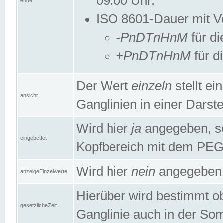
09:00 Uhr.
ende
ISO 8601-Dauer mit Vor
-PnDTnHnM
für di
+PnDTnHnM
für d
Der Wert
einzeln
stellt e
ansicht
Ganglinien in einer Dars
Wird hier
ja
angegeben, so 
eingebettet
Kopfbereich mit dem PE
Wird hier
nein
angegeben, 
anzeigeEinzelwerte
Hierüber wird bestimmt ob 
gesetzlicheZeit
Ganglinie auch in der Som