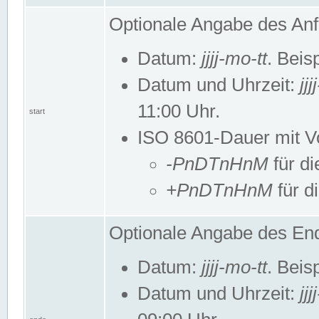
Optionale Angabe des Anf
Datum:
jjjj-mo-tt
. Beis
Datum und Uhrzeit:
jj
11:00 Uhr.
start
ISO 8601-Dauer mit Vor
-PnDTnHnM
für di
+PnDTnHnM
für d
Optionale Angabe des End
Datum:
jjjj-mo-tt
. Beis
Datum und Uhrzeit:
jj