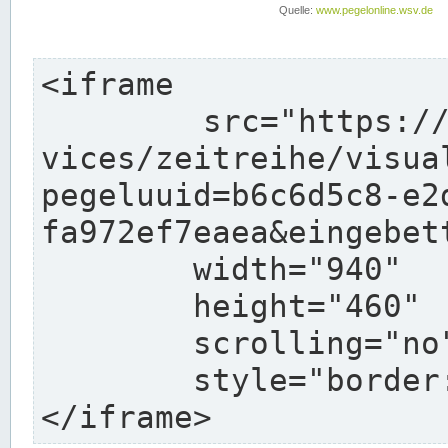
<iframe

	src="https://www.wasserstaende.de/webser
vices/zeitreihe/visua
pegeluuid=b6c6d5c8-e2
fa972ef7eaea&eingebett
	width="940"

	height="460"

	scrolling="no"

	style="border: none">

</iframe>