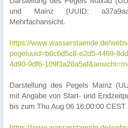
Darstellung des Pegels Maxau (UU
und Mainz (UUID: a37a9aa3-
Mehrfachansicht.
https://www.wasserstaende.de/webser
pegeluuid=b6c6d5c8-e2d5-4469-8d
4d90-9df6-109f3a28a5af&ansicht=m
Darstellung des Pegels Mainz (UU
mit Angabe von Start- und Endzeit
bis zum Thu Aug 06 16:00:00 CEST 
https://www.wasserstaende.de/webser