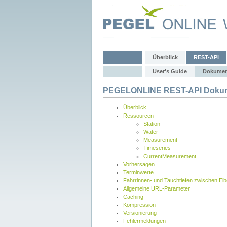
Überblick
REST-API
User's Guide
Dokumen
PEGELONLINE REST-API Dokum
Überblick
Ressourcen
Station
Water
Measurement
Timeseries
CurrentMeasurement
Vorhersagen
Terminwerte
Fahrrinnen- und Tauchtiefen zwischen El
Allgemeine URL-Parameter
Caching
Kompression
Versionierung
Fehlermeldungen