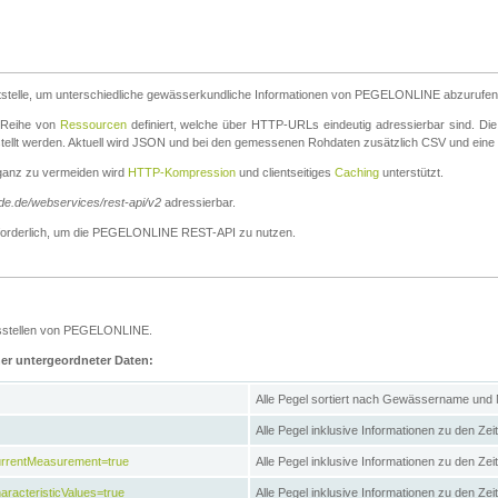
stelle, um unterschiedliche gewässerkundliche Informationen von PEGELONLINE abzurufen
e Reihe von
Ressourcen
definiert, welche über HTTP-URLs eindeutig adressierbar sind. Die
stellt werden. Aktuell wird JSON und bei den gemessenen Rohdaten zusätzlich CSV und eine
ganz zu vermeiden wird
HTTP-Kompression
und clientseitiges
Caching
unterstützt.
de.de/webservices/rest-api/v2
adressierbar.
g erforderlich, um die PEGELONLINE REST-API zu nutzen.
essstellen von PEGELONLINE.
ner untergeordneter Daten:
Alle Pegel sortiert nach Gewässername und
Alle Pegel inklusive Informationen zu den Zeit
CurrentMeasurement=true
Alle Pegel inklusive Informationen zu den Ze
aracteristicValues=true
Alle Pegel inklusive Informationen zu den Z