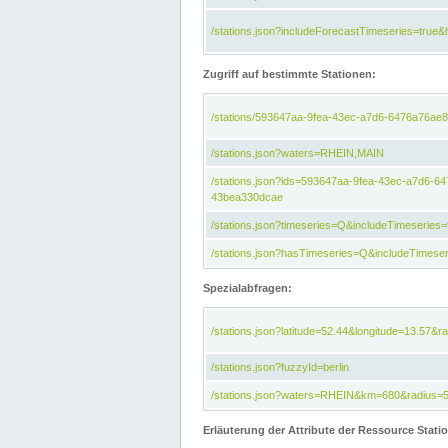
/stations.json?includeForecastTimeseries=tru
Zugriff auf bestimmte Stationen:
/stations/593647aa-9fea-43ec-a7d6-6476a76ae8
/stations.json?waters=RHEIN,MAIN
/stations.json?ids=593647aa-9fea-43ec-a7d6-
43bea330dcae
/stations.json?timeseries=Q&includeTimeseries=
/stations.json?hasTimeseries=Q&includeTimeser
Spezialabfragen:
/stations.json?latitude=52.44&longitude=13.57&r
/stations.json?fuzzyId=berlin
/stations.json?waters=RHEIN&km=680&radius=
Erläuterung der Attribute der Ressource Stati