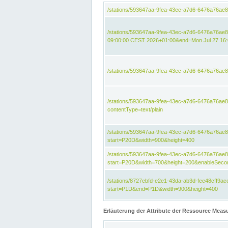
/stations/593647aa-9fea-43ec-a7d6-6476a76ae
/stations/593647aa-9fea-43ec-a7d6-6476a76ae
09:00:00 CEST 2026+01:00&end=Mon Jul 27 16
/stations/593647aa-9fea-43ec-a7d6-6476a76ae
/stations/593647aa-9fea-43ec-a7d6-6476a76a
contentType=text/plain
/stations/593647aa-9fea-43ec-a7d6-6476a76a
start=P20D&width=900&height=400
/stations/593647aa-9fea-43ec-a7d6-6476a76a
start=P20D&width=700&height=200&enableSeco
/stations/8727ebfd-e2e1-43da-ab3d-fee48cff9
start=P1D&end=P1D&width=900&height=400
Erläuterung der Attribute der Ressource Meas