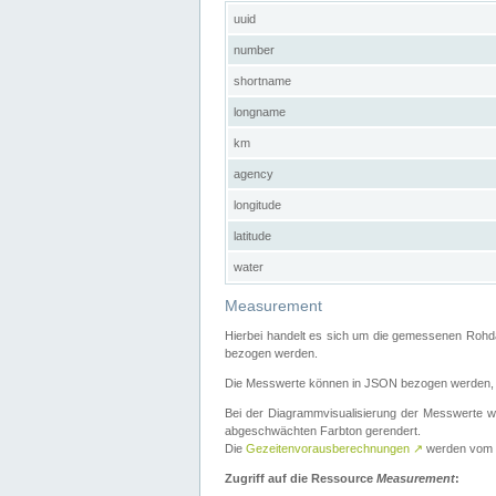
uuid
number
shortname
longname
km
agency
longitude
latitude
water
Measurement
Hierbei handelt es sich um die gemessenen Rohda
bezogen werden.
Die Messwerte können in JSON bezogen werden, i
Bei der Diagrammvisualisierung der Messwerte w
abgeschwächten Farbton gerendert.
Die
Gezeitenvorausberechnungen
↗
werden vom
Zugriff auf die Ressource
Measurement
: