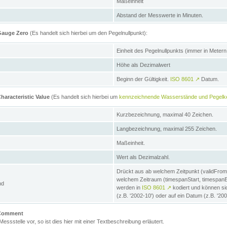
Maßeinheit
Abstand der Messwerte in Minuten.
 Gauge Zero
(Es handelt sich hierbei um den Pegelnullpunkt):
Einheit des Pegelnullpunkts (immer in Meter
Höhe als Dezimalwert
Beginn der Gültigkeit.
ISO 8601
↗
Datum.
haracteristic Value
(Es handelt sich hierbei um
kennzeichnende Wasserstände und Pegelk
Kurzbezeichnung, maximal 40 Zeichen.
Langbezeichnung, maximal 255 Zeichen.
Maßeinheit.
Wert als Dezimalzahl.
Drückt aus ab welchem Zeitpunkt (validFrom
welchem Zeitraum (timespanStart, timespanEnd
nd
werden in
ISO 8601
↗
kodiert und können sic
(z.B. '2002-10') oder auf ein Datum (z.B. '20
e Comment
 Messstelle vor, so ist dies hier mit einer Textbeschreibung erläutert.