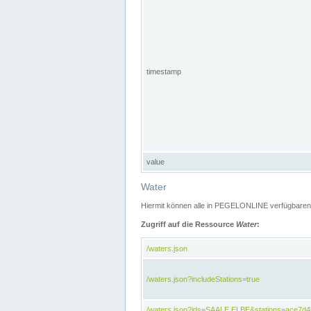
timestamp
value
Water
Hiermit können alle in PEGELONLINE verfügbaren 
Zugriff auf die Ressource
Water
:
/waters.json
/waters.json?includeStations=true
/waters.json?ids=SAALE,ELBE&stations=ace7d4