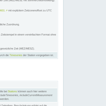
licher Zeit (MEZ/MESZ mit Sommerzeitumstellung):
8601
↗
mit explizitem Zeitzonenoffset zu UTC
tliche Zuordnung.
n Zeitstempel in einem vereinfachten Format ohne
e gesetzliche Zeit (MEZ/MESZ).
durch die
Timeseries
der Station vorgegeben ist.
Wie bei
Stations
können auch hier weitere
cludeTimeseries
,
includeCurrentMeasurement
 werden.
Zeitreihen. Beschränkung erfolgt auf die