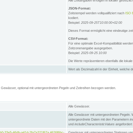
Alle Zeitangaben erfolgen in lokaler gesetz
JSON-Format:
Zeitstempel werden vollqualifiziert nach
ISO 
kodiert.
Beispiel:
2025-09-25T10:00:00+02:00
Dieses Format ermöglicht eine eindeutige zei
CSV-Format:
Für eine optimale Excel-Kompatibilität werde
Zeitzonenangabe ausgegeben.
Beispiel:
2025-09-25 10:00
Die Werte repräsentieren ebenfalls die lokal
Wert als Dezimalzahl in der Einheit, welche 
Gewässer, optional mit untergeordneten Pegeln und Zeitreihen bezogen werden.
Alle Gewässer.
Alle Gewässer mit untergeordneten Pegeln. 
untergeordnete Daten mit den Parametern
in
und
includeCharacteristicValues
angefordert
b0-33e5-46db-a41d-2fa7a321f67a,4626f6bc-
Gewässer mit untergeordneten Stationen und 