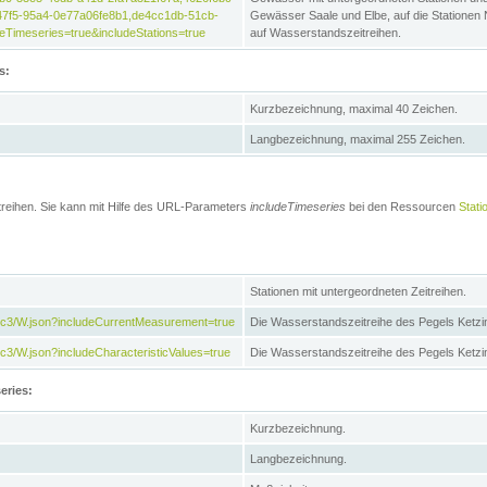
47f5-95a4-0e77a06fe8b1,de4cc1db-51cb-
Gewässer Saale und Elbe, auf die Stationen
Timeseries=true&includeStations=true
auf Wasserstandszeitreihen.
s:
Kurzbezeichnung, maximal 40 Zeichen.
Langbezeichnung, maximal 255 Zeichen.
treihen. Sie kann mit Hilfe des URL-Parameters
includeTimeseries
bei den Ressourcen
Stati
Stationen mit untergeordneten Zeitreihen.
7c3/W.json?includeCurrentMeasurement=true
Die Wasserstandszeitreihe des Pegels Ketzi
3/W.json?includeCharacteristicValues=true
Die Wasserstandszeitreihe des Pegels Ketz
eries:
Kurzbezeichnung.
Langbezeichnung.