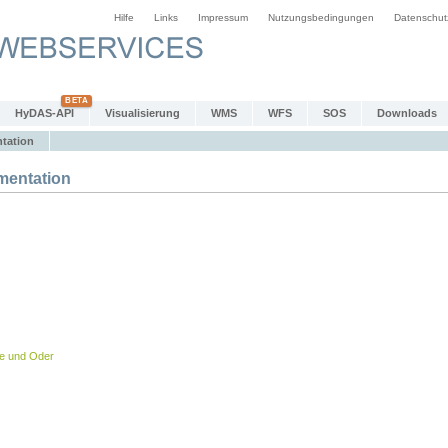
Hilfe
Links
Impressum
Nutzungsbedingungen
Datenschut
HyDAS-API
Visualisierung
WMS
WFS
SOS
Downloads
tation
entation
be und Oder