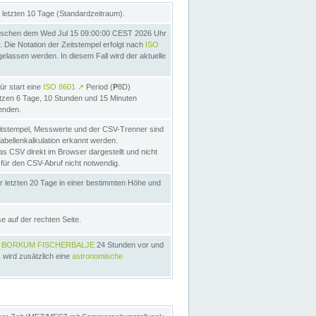
letzten 10 Tage (Standardzeitraum).
ischen dem Wed Jul 15 09:00:00 CEST 2026 Uhr
Die Notation der Zeitstempel erfolgt nach
ISO
lassen werden. In diesem Fall wird der aktuelle
ür start eine
ISO 8601
↗
Period (
P
8D)
etzen 6 Tage, 10 Stunden und 15 Minuten
nden.
itstempel, Messwerte und der CSV-Trenner sind
Tabellenkalkulation erkannt werden.
as CSV direkt im Browser dargestellt und nicht
 für den CSV-Abruf nicht notwendig.
r letzten 20 Tage in einer bestimmten Höhe und
e auf der rechten Seite.
s
BORKUM FISCHERBALJE
24 Stunden vor und
 wird zusätzlich eine
astronomische