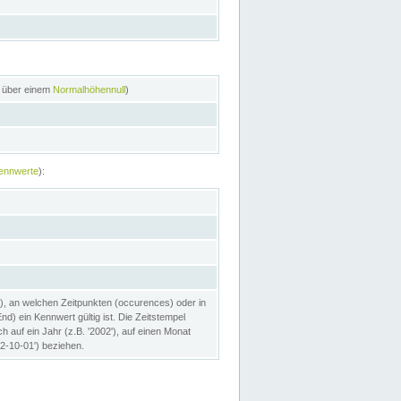
n über einem
Normalhöhennull
)
ennwerte
):
), an welchen Zeitpunkten (occurences) oder in
) ein Kennwert gültig ist. Die Zeitstempel
h auf ein Jahr (z.B. '2002'), auf einen Monat
02-10-01') beziehen.