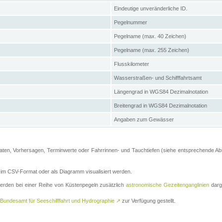
Eindeutige unveränderliche ID.
Pegelnummer
Pegelname (max. 40 Zeichen)
Pegelname (max. 255 Zeichen)
Flusskilometer
Wasserstraßen- und Schifffahrtsamt
Längengrad in WGS84 Dezimalnotation
Breitengrad in WGS84 Dezimalnotation
Angaben zum Gewässer
ten, Vorhersagen, Terminwerte oder Fahrrinnen- und Tauchtiefen (siehe entsprechende Absc
m CSV-Format oder als Diagramm visualisiert werden.
erden bei einer Reihe von Küstenpegeln zusätzlich
astronomische Gezeitenganglinien
darge
Bundesamt für Seeschifffahrt und Hydrographie
↗
zur Verfügung gestellt.