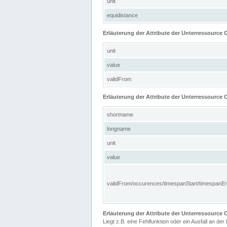
unit
equidistance
Erläuterung der Attribute der Unterressource
unit
value
validFrom
Erläuterung der Attribute der Unterressource C
shortname
longname
unit
value
validFrom/occurences/timespanStart/timespanE
Erläuterung der Attribute der Unterressourc
Liegt z.B. eine Fehlfunktion oder ein Ausfall an der