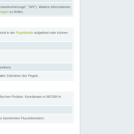
rstandvorhersage", "WV"). Weitere Informationen
rsagen
zu finden.
sind in der
Pegeltabelle
aufgelistet oder können
treihen).
allen Zeitreihen des Pegels.
afischen Position. Koordinaten in WGS84 in
s bestimmten Flusskilometers.