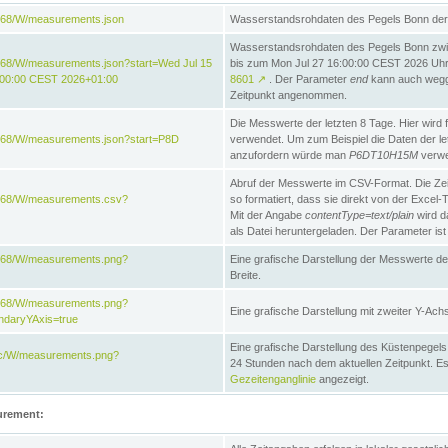
868/W/measurements.json
Wasserstandsrohdaten des Pegels Bonn der 
Wasserstandsrohdaten des Pegels Bonn zw
868/W/measurements.json?start=Wed Jul 15
bis zum Mon Jul 27 16:00:00 CEST 2026 Uhr. 
:00:00 CEST 2026+01:00
8601
↗
. Der Parameter
end
kann auch wegge
Zeitpunkt angenommen.
Die Messwerte der letzten 8 Tage. Hier wird f
868/W/measurements.json?start=P8D
verwendet. Um zum Beispiel die Daten der l
anzufordern würde man
P6DT10H15M
verwe
Abruf der Messwerte im CSV-Format. Die Ze
e868/W/measurements.csv?
so formatiert, dass sie direkt von der Excel-
Mit der Angabe
contentType=text/plain
wird d
als Datei heruntergeladen. Der Parameter ist
e868/W/measurements.png?
Eine grafische Darstellung der Messwerte de
Breite.
e868/W/measurements.png?
Eine grafische Darstellung mit zweiter Y-Achs
ndaryYAxis=true
Eine grafische Darstellung des Küstenpegel
acc/W/measurements.png?
24 Stunden nach dem aktuellen Zeitpunkt. Es
Gezeitenganglinie
angezeigt.
urement: