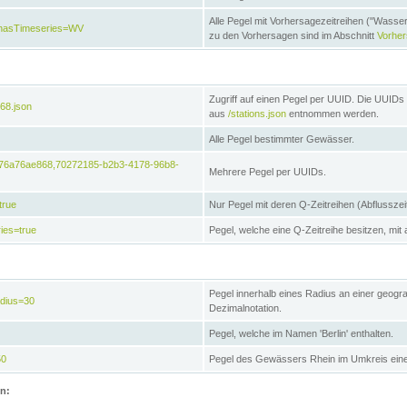
Alle Pegel mit Vorhersagezeitreihen ("Wasse
e&hasTimeseries=WV
zu den Vorhersagen sind im Abschnitt
Vorhe
Zugriff auf einen Pegel per UUID. Die UUIDs 
68.json
aus
/stations.json
entnommen werden.
Alle Pegel bestimmter Gewässer.
6476a76ae868,70272185-b2b3-4178-96b8-
Mehrere Pegel per UUIDs.
true
Nur Pegel mit deren Q-Zeitreihen (Abflusszei
ies=true
Pegel, welche eine Q-Zeitreihe besitzen, mit 
Pegel innerhalb eines Radius an einer geogr
adius=30
Dezimalnotation.
Pegel, welche im Namen 'Berlin' enthalten.
50
Pegel des Gewässers Rhein im Umkreis eine
on: