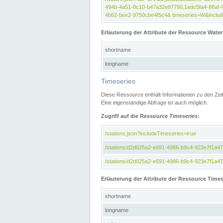
494b-4a51-8c10-b47a32e87790,1edc5fa4-88af-
4b62-bee2-9750cbe4f5c4& timeseries=W&include
Erläuterung der Attribute der Ressource Water
shortname
longname
Timeseries
Diese Ressource enthält Informationen zu den Zei
Eine eigenständige Abfrage ist auch möglich.
Zugriff auf die Ressource
Timeseries
:
/stations.json?includeTimeseries=true
/stations/d2d025a2-e691-4986-b9c4-923e7f1a4
/stations/d2d025a2-e691-4986-b9c4-923e7f1a47c
Erläuterung der Attribute der Ressource Times
shortname
longname