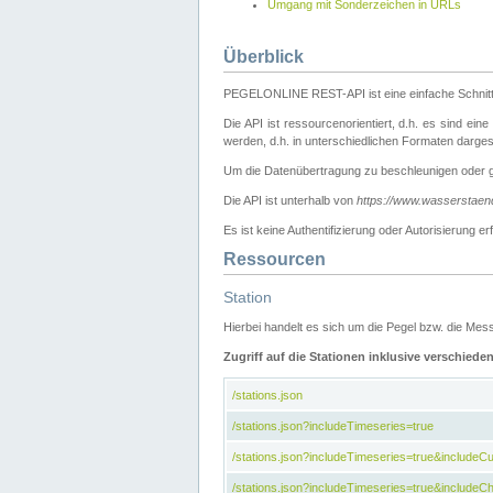
Umgang mit Sonderzeichen in URLs
Überblick
PEGELONLINE REST-API ist eine einfache Schnitt
Die API ist ressourcenorientiert, d.h. es sind ein
werden, d.h. in unterschiedlichen Formaten darge
Um die Datenübertragung zu beschleunigen oder 
Die API ist unterhalb von
https://www.wasserstaen
Es ist keine Authentifizierung oder Autorisierun
Ressourcen
Station
Hierbei handelt es sich um die Pegel bzw. die M
Zugriff auf die Stationen inklusive verschiede
/stations.json
/stations.json?includeTimeseries=true
/stations.json?includeTimeseries=true&include
/stations.json?includeTimeseries=true&includeCh