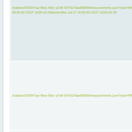
/stations/593647aa-9fea-43ec-a7d6-6476a76ae868/W/measurements.json?start=We
09:00:00 CEST 2026+01:00&end=Mon Jul 27 16:00:00 CEST 2026+01:00
/stations/593647aa-9fea-43ec-a7d6-6476a76ae868/W/measurements.json?start=P