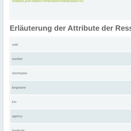
/stations.json?waters=RHEIN&km=680&radius=50
Erläuterung der Attribute der Res
uuid
number
shortname
longname
km
agency
longitude