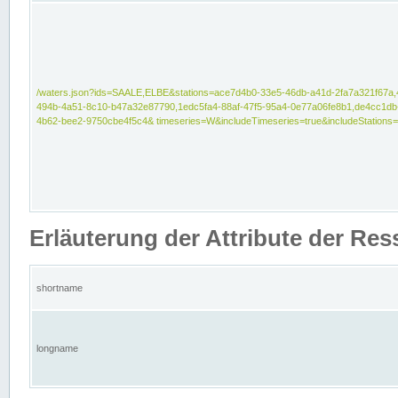
/waters.json?ids=SAALE,ELBE&stations=ace7d4b0-33e5-46db-a41d-2fa7a321f67a,
494b-4a51-8c10-b47a32e87790,1edc5fa4-88af-47f5-95a4-0e77a06fe8b1,de4cc1db
4b62-bee2-9750cbe4f5c4& timeseries=W&includeTimeseries=true&includeStations=
Erläuterung der Attribute der Re
shortname
longname