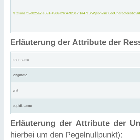
/stations/d2d025a2-e691-4986-b9c4-923e7f1a47c3/W.json?includeCharacteristicVa
Erläuterung der Attribute der Res
shortname
longname
unit
equidistance
Erläuterung der Attribute der U
hierbei um den Pegelnullpunkt):