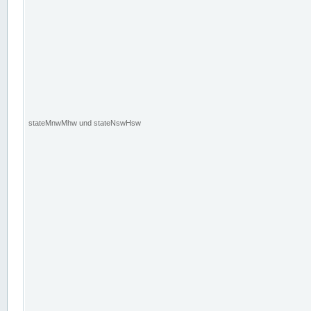
stateMnwMhw und stateNswHsw