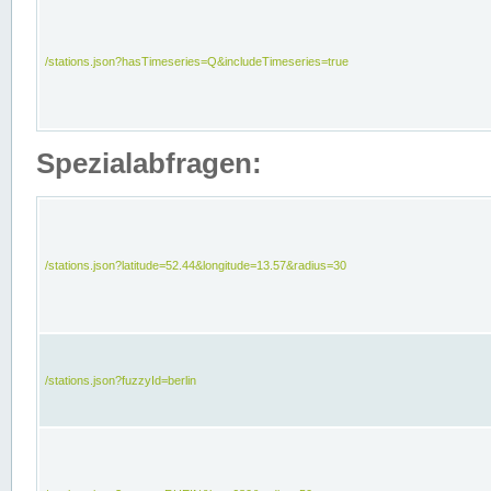
/stations.json?hasTimeseries=Q&includeTimeseries=true
Spezialabfragen:
/stations.json?latitude=52.44&longitude=13.57&radius=30
/stations.json?fuzzyId=berlin