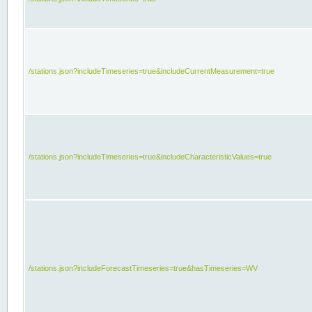
/stations.json?includeTimeseries=true&includeCurrentMeasurement=true
/stations.json?includeTimeseries=true&includeCharacteristicValues=true
/stations.json?includeForecastTimeseries=true&hasTimeseries=WV