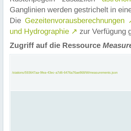
Ganglinien werden gestrichelt in e
Die
Gezeitenvorausberechnungen
und Hydrographie
↗
zur Verfügung ge
Zugriff auf die Ressource
Measur
/stations/593647aa-9fea-43ec-a7d6-6476a76ae868/W/measurements.json