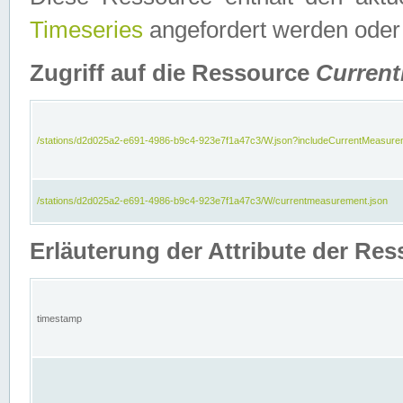
Timeseries
angefordert werden oder
Zugriff auf die Ressource
Curren
/stations/d2d025a2-e691-4986-b9c4-923e7f1a47c3/W.json?includeCurrentMeasure
/stations/d2d025a2-e691-4986-b9c4-923e7f1a47c3/W/currentmeasurement.json
Erläuterung der Attribute der R
timestamp