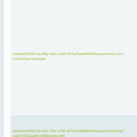
/stations/593647aa-9fea-43ec-a7d6-6476a76ae868/W/measurements.csv?
contentType=text/plain
/stations/593647aa-9fea-43ec-a7d6-6476a76ae868/W/measurements.png?
start=P20D&width=900&height=400