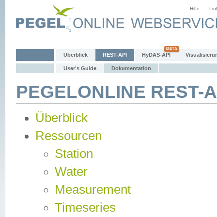
Hilfe
Lin
Überblick
REST-API
HyDAS-API
Visualisieru
User's Guide
Dokumentation
PEGELONLINE REST-AP
Überblick
Ressourcen
Station
Water
Measurement
Timeseries