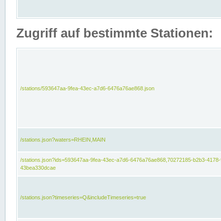
Zugriff auf bestimmte Stationen:
/stations/593647aa-9fea-43ec-a7d6-6476a76ae868.json
/stations.json?waters=RHEIN,MAIN
/stations.json?ids=593647aa-9fea-43ec-a7d6-6476a76ae868,70272185-b2b3-4178-
43bea330dcae
/stations.json?timeseries=Q&includeTimeseries=true