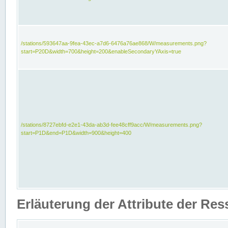
/stations/593647aa-9fea-43ec-a7d6-6476a76ae868/W/measurements.png?
start=P20D&width=700&height=200&enableSecondaryYAxis=true
/stations/8727ebfd-e2e1-43da-ab3d-fee48cff9acc/W/measurements.png?
start=P1D&end=P1D&width=900&height=400
Erläuterung der Attribute der Re