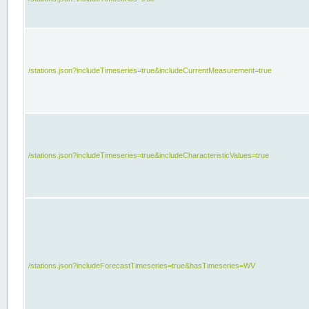
/stations.json?includeTimeseries=true&includeCurrentMeasurement=true
/stations.json?includeTimeseries=true&includeCharacteristicValues=true
/stations.json?includeForecastTimeseries=true&hasTimeseries=WV