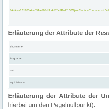
/stations/d2d025a2-e691-4986-b9c4-923e7f1a47c3/W.json?includeCharacteristicVa
Erläuterung der Attribute der Res
shortname
longname
unit
equidistance
Erläuterung der Attribute der U
hierbei um den Pegelnullpunkt):