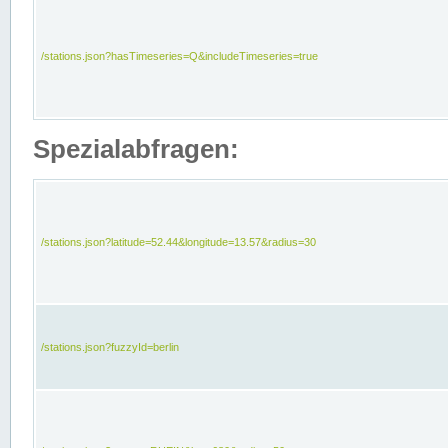
/stations.json?hasTimeseries=Q&includeTimeseries=true
Spezialabfragen:
/stations.json?latitude=52.44&longitude=13.57&radius=30
/stations.json?fuzzyId=berlin