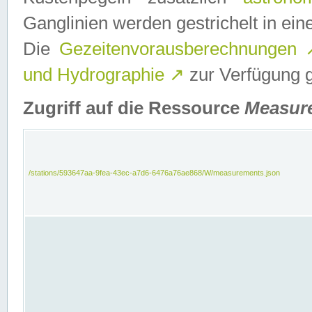
Ganglinien werden gestrichelt in e
Die
Gezeitenvorausberechnungen
und Hydrographie
↗
zur Verfügung ge
Zugriff auf die Ressource
Measur
/stations/593647aa-9fea-43ec-a7d6-6476a76ae868/W/measurements.json