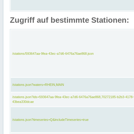
Zugriff auf bestimmte Stationen:
/stations/593647aa-9fea-43ec-a7d6-6476a76ae868.json
/stations.json?waters=RHEIN,MAIN
/stations.json?ids=593647aa-9fea-43ec-a7d6-6476a76ae868,70272185-b2b3-4178-
43bea330dcae
/stations.json?timeseries=Q&includeTimeseries=true