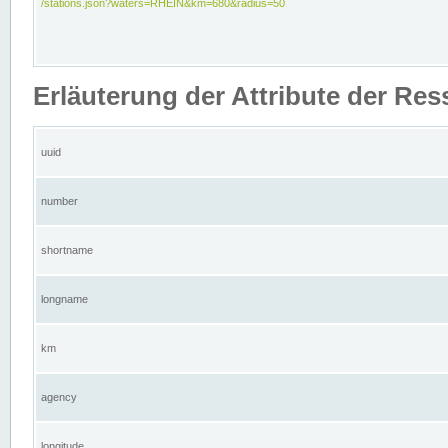
/stations.json?waters=RHEIN&km=680&radius=50
Erläuterung der Attribute der Res
uuid
number
shortname
longname
km
agency
longitude