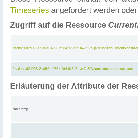
Timeseries
angefordert werden oder
Zugriff auf die Ressource
Curren
/stations/d2d025a2-e691-4986-b9c4-923e7f1a47c3/W.json?includeCurrentMeasure
/stations/d2d025a2-e691-4986-b9c4-923e7f1a47c3/W/currentmeasurement.json
Erläuterung der Attribute der R
timestamp