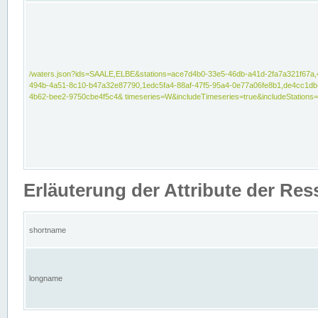
/waters.json?ids=SAALE,ELBE&stations=ace7d4b0-33e5-46db-a41d-2fa7a321f67a,
494b-4a51-8c10-b47a32e87790,1edc5fa4-88af-47f5-95a4-0e77a06fe8b1,de4cc1db
4b62-bee2-9750cbe4f5c4& timeseries=W&includeTimeseries=true&includeStations=
Erläuterung der Attribute der Re
shortname
longname