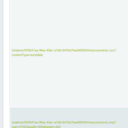
/stations/593647aa-9fea-43ec-a7d6-6476a76ae868/W/measurements.csv?
contentType=text/plain
/stations/593647aa-9fea-43ec-a7d6-6476a76ae868/W/measurements.png?
start=P20D&width=900&height=400