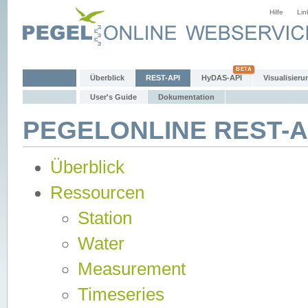
Hilfe
Lin
Überblick
REST-API
HyDAS-API
Visualisieru
User's Guide
Dokumentation
PEGELONLINE REST-AP
Überblick
Ressourcen
Station
Water
Measurement
Timeseries