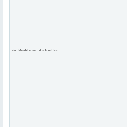
stateMnwMhw und stateNswHsw