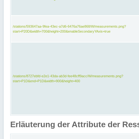
/stations/593647aa-9fea-43ec-a7d6-6476a76ae868/W/measurements.png?
start=P20D&width=700&height=200&enableSecondaryYAxis=true
/stations/8727ebfd-e2e1-43da-ab3d-fee48cff9acc/W/measurements.png?
start=P1D&end=P1D&width=900&height=400
Erläuterung der Attribute der Re