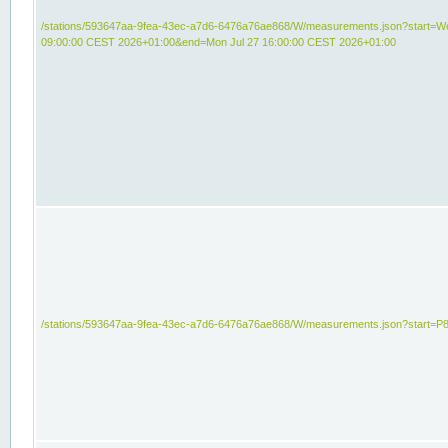
/stations/593647aa-9fea-43ec-a7d6-6476a76ae868/W/measurements.json?start=We
09:00:00 CEST 2026+01:00&end=Mon Jul 27 16:00:00 CEST 2026+01:00
/stations/593647aa-9fea-43ec-a7d6-6476a76ae868/W/measurements.json?start=P