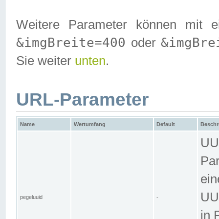
Weitere Parameter können mit e
&imgBreite=400
&imgBre
oder
Sie weiter
unten
.
URL-Parameter
Name
Wertumfang
Default
Beschr
UUI
Par
ein
UUI
pegeluuid
-
in 