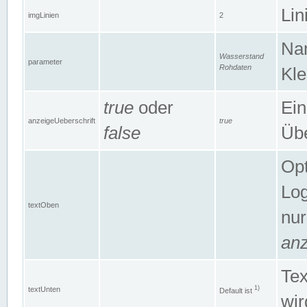
Lin
imgLinien
2
Na
Wasserstand
parameter
Rohdaten
Kle
true
oder
Ein
anzeigeUeberschrift
true
false
Übe
Opt
Log
textOben
nur
anz
Tex
1)
textUnten
Default ist
wir