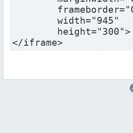
	frameborder="0"

	width="945"

	height="300">

</iframe>