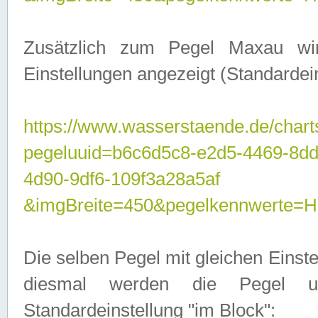
Zusätzlich zum Pegel Maxau wi
Einstellungen angezeigt (Standardein
https://www.wasserstaende.de/chart
pegeluuid=b6c6d5c8-e2d5-4469-8d
4d90-9df6-109f3a28a5af
&imgBreite=450&pegelkennwert
Die selben Pegel mit gleichen Einst
diesmal werden die Pegel unt
Standardeinstellung "im Block":