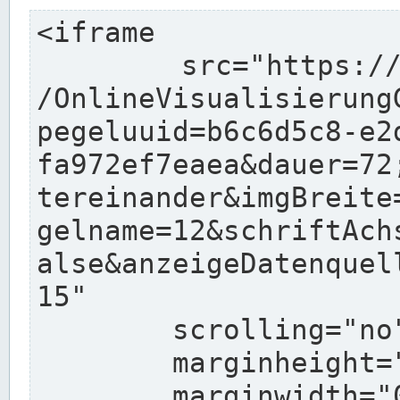
<iframe

	src="https://www.wasserstaende.de/charts
/OnlineVisualisierung
pegeluuid=b6c6d5c8-e2
fa972ef7eaea&dauer=72
tereinander&imgBreite
gelname=12&schriftAch
alse&anzeigeDatenquel
15"

	scrolling="no"

	marginheight="10"

	marginwidth="0"
