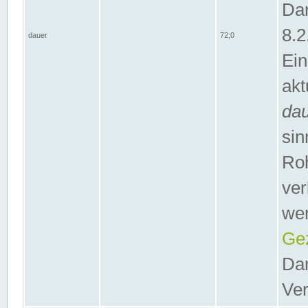
Dar
8.2
dauer
72;0
Ein
akt
da
sin
Roh
ver
wer
Gez
Dar
Ver