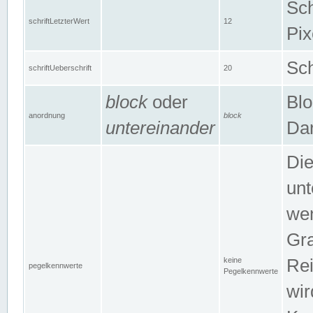
Sch
schriftLetzterWert
12
Pix
Sch
schriftUeberschrift
20
block
oder
Blo
anordnung
block
untereinander
Dar
Di
unt
wen
Gra
keine
Rei
pegelkennwerte
Pegelkennwerte
wir