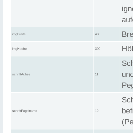
ign
auf
Bre
imgBreite
400
Höh
imgHoehe
300
Sch
und
schriftAchse
11
Pe
Sch
bef
schriftPegelname
12
(Pe