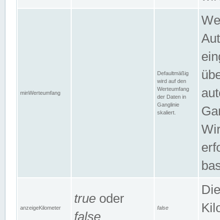
Wer
Aut
ein
übe
Defaultmäßig
wird auf den
Werteumfang
aut
minWerteumfang
der Daten in
Ganglinie
Gan
skaliert.
Wir
erf
bas
Die
true
oder
Kil
anzeigeKilometer
false
false