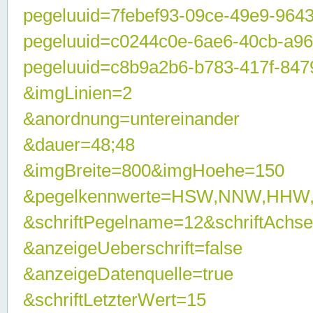
pegeluuid=7febef93-09ce-49e9-964
pegeluuid=c0244c0e-6ae6-40cb-a9
pegeluuid=c8b9a2b6-b783-417f-847
&imgLinien=2
&anordnung=untereinander
&dauer=48;48
&imgBreite=800&imgHoehe=150
&pegelkennwerte=HSW,NNW,HHW
&schriftPegelname=12&schriftAchs
&anzeigeUeberschrift=false
&anzeigeDatenquelle=true
&schriftLetzterWert=15