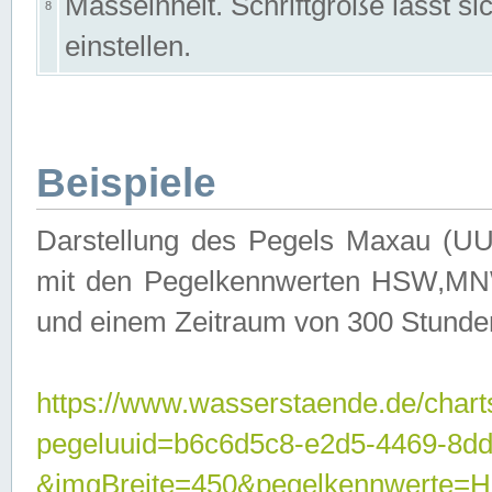
Masseinheit. Schriftgröße lässt s
8
einstellen.
Beispiele
Darstellung des Pegels Maxau (UU
mit den Pegelkennwerten HSW,MNW
und einem Zeitraum von 300 Stunde
https://www.wasserstaende.de/chart
pegeluuid=b6c6d5c8-e2d5-4469-8dd
&imgBreite=450&pegelkennwert