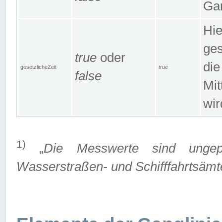
Gan
Hie
ges
true
oder
die
gesetzlicheZeit
true
false
Mit
wir
1)
„
Die Messwerte sind ungep
Wasserstraßen- und Schifffahrtsämte