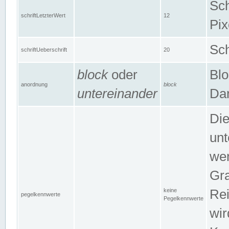
Sch
schriftLetzterWert
12
Pix
Sch
schriftUeberschrift
20
block
oder
Blo
anordnung
block
untereinander
Dar
Di
unt
wen
Gra
keine
Rei
pegelkennwerte
Pegelkennwerte
wir