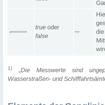
Gan
Hie
ges
true
oder
die
gesetzlicheZeit
true
false
Mit
wir
1)
„
Die Messwerte sind ungep
Wasserstraßen- und Schifffahrtsämte