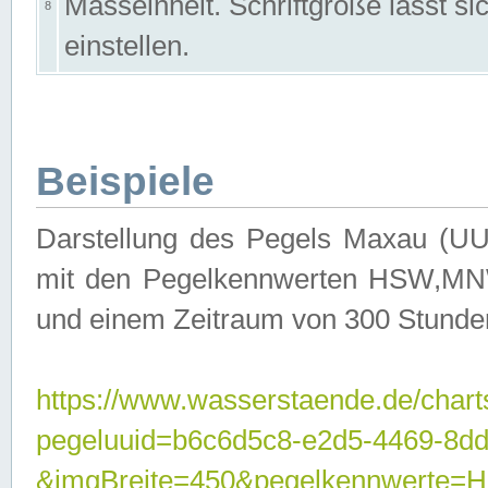
Masseinheit. Schriftgröße lässt s
8
einstellen.
Beispiele
Darstellung des Pegels Maxau (UU
mit den Pegelkennwerten HSW,MNW
und einem Zeitraum von 300 Stunde
https://www.wasserstaende.de/chart
pegeluuid=b6c6d5c8-e2d5-4469-8dd
&imgBreite=450&pegelkennwert