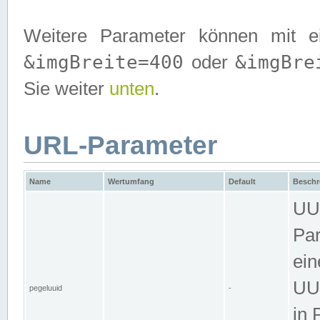
Weitere Parameter können mit e
&imgBreite=400
&imgBre
oder
Sie weiter
unten
.
URL-Parameter
Name
Wertumfang
Default
Beschr
UUI
Par
ein
UUI
pegeluuid
-
in 