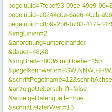
pegeluuid=7febef93-09ce-49e9-964
pegeluuid=c0244c0e-6ae6-40cb-a9
pegeluuid=c8b9a2b6-b783-417f-847
&imgLinien=2
&anordnung=untereinander
&dauer=48;48
&imgBreite=800&imgHoehe=150
&pegelkennwerte=HSW,NNW,HHW
&schriftPegelname=12&schriftAchs
&anzeigeUeberschrift=false
&anzeigeDatenquelle=true
&schriftLetzterWert=15