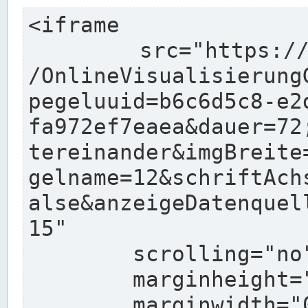
<iframe

	src="https://www.wasserstaende.de/charts
/OnlineVisualisierung
pegeluuid=b6c6d5c8-e2
fa972ef7eaea&dauer=72
tereinander&imgBreite
gelname=12&schriftAch
alse&anzeigeDatenquel
15"

	scrolling="no"

	marginheight="10"

	marginwidth="0"
