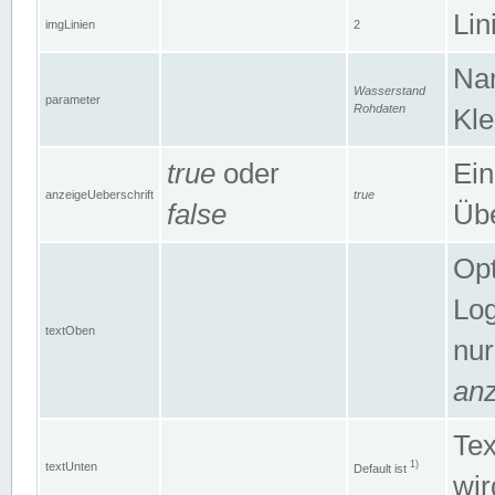
Lin
imgLinien
2
Na
Wasserstand
parameter
Rohdaten
Kle
true
oder
Ein
anzeigeUeberschrift
true
false
Übe
Opt
Log
textOben
nur
anz
Tex
1)
textUnten
Default ist
wir