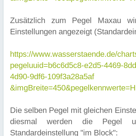
Zusätzlich zum Pegel Maxau wi
Einstellungen angezeigt (Standardein
https://www.wasserstaende.de/chart
pegeluuid=b6c6d5c8-e2d5-4469-8d
4d90-9df6-109f3a28a5af
&imgBreite=450&pegelkennwert
Die selben Pegel mit gleichen Einst
diesmal werden die Pegel unt
Standardeinstellung "im Block":