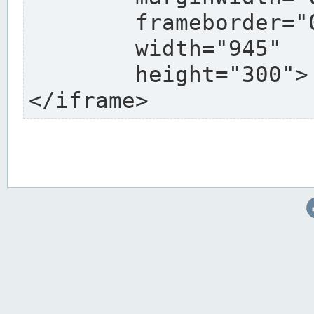
	frameborder="0"

	width="945"

	height="300">

</iframe>