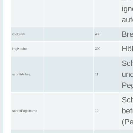
ign
auf
Bre
imgBreite
400
Höh
imgHoehe
300
Sch
und
schriftAchse
11
Pe
Sch
bef
schriftPegelname
12
(Pe