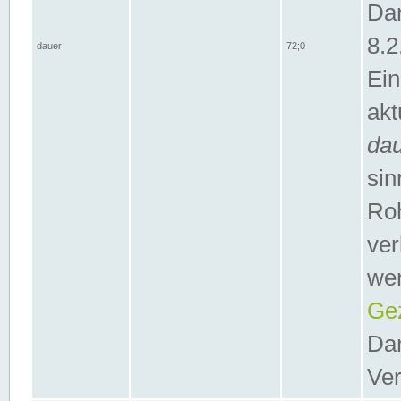
Dar
8.2
dauer
72;0
Ein
akt
da
sin
Roh
ver
wer
Gez
Dar
Ver