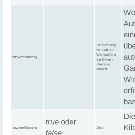
Wer
Aut
ein
übe
Defaultmäßig
wird auf den
Werteumfang
aut
minWerteumfang
der Daten in
Ganglinie
Gan
skaliert.
Wir
erf
bas
Die
true
oder
Kil
anzeigeKilometer
false
false