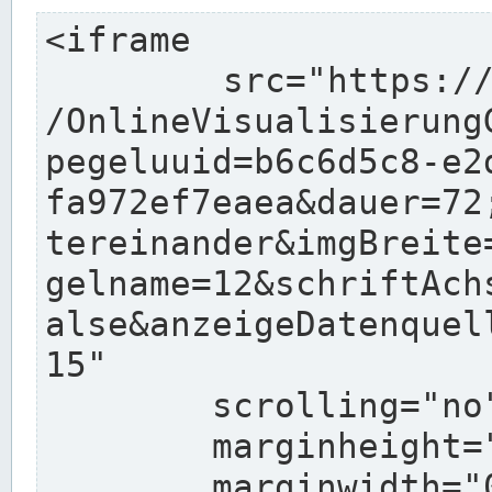
<iframe

	src="https://www.wasserstaende.de/charts
/OnlineVisualisierung
pegeluuid=b6c6d5c8-e2
fa972ef7eaea&dauer=72
tereinander&imgBreite
gelname=12&schriftAch
alse&anzeigeDatenquel
15"

	scrolling="no"

	marginheight="10"

	marginwidth="0"
