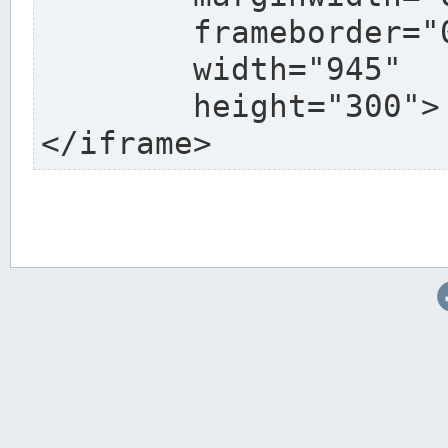
	frameborder="0"

	width="945"

	height="300">

</iframe>