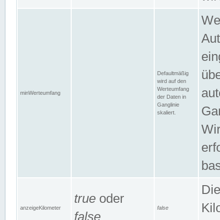
Wer
Aut
ein
übe
Defaultmäßig
wird auf den
Werteumfang
aut
minWerteumfang
der Daten in
Ganglinie
Gan
skaliert.
Wir
erf
bas
Die
true
oder
Kil
anzeigeKilometer
false
false