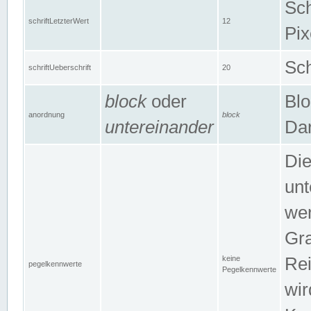
Sch
schriftLetzterWert
12
Pix
Sch
schriftUeberschrift
20
block
oder
Blo
anordnung
block
untereinander
Dar
Di
unt
wen
Gra
keine
Rei
pegelkennwerte
Pegelkennwerte
wir