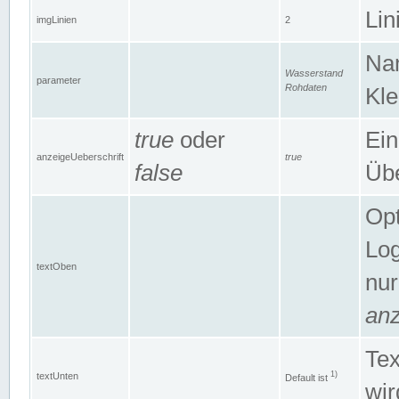
Lin
imgLinien
2
Na
Wasserstand
parameter
Rohdaten
Kle
true
oder
Ein
anzeigeUeberschrift
true
false
Übe
Opt
Log
textOben
nur
anz
Tex
1)
textUnten
Default ist
wir