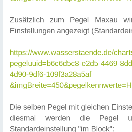
Zusätzlich zum Pegel Maxau wi
Einstellungen angezeigt (Standardein
https://www.wasserstaende.de/chart
pegeluuid=b6c6d5c8-e2d5-4469-8d
4d90-9df6-109f3a28a5af
&imgBreite=450&pegelkennwert
Die selben Pegel mit gleichen Einst
diesmal werden die Pegel unt
Standardeinstellung "im Block":