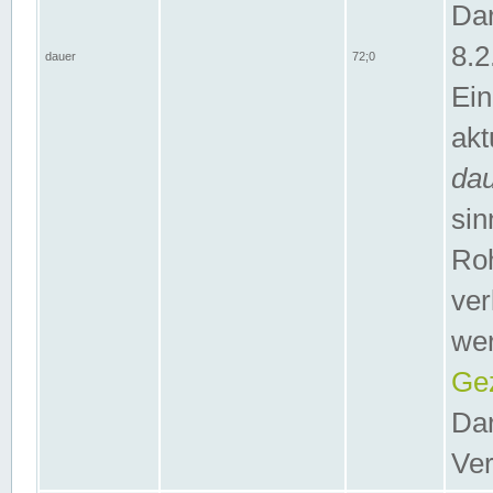
Dar
8.2
dauer
72;0
Ein
akt
da
sin
Roh
ver
wer
Gez
Dar
Ver