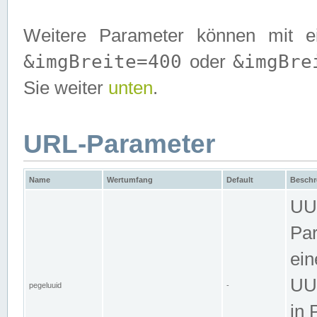
Weitere Parameter können mit e
&imgBreite=400
&imgBre
oder
Sie weiter
unten
.
URL-Parameter
Name
Wertumfang
Default
Beschr
UUI
Par
ein
UUI
pegeluuid
-
in 