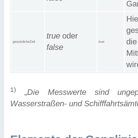
Gan
Hie
ges
true
oder
die
gesetzlicheZeit
true
false
Mit
wir
1)
„
Die Messwerte sind ungep
Wasserstraßen- und Schifffahrtsämte