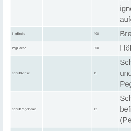
ign
auf
Bre
imgBreite
400
Höh
imgHoehe
300
Sch
und
schriftAchse
11
Pe
Sch
bef
schriftPegelname
12
(Pe