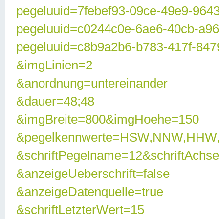
pegeluuid=7febef93-09ce-49e9-964
pegeluuid=c0244c0e-6ae6-40cb-a9
pegeluuid=c8b9a2b6-b783-417f-847
&imgLinien=2
&anordnung=untereinander
&dauer=48;48
&imgBreite=800&imgHoehe=150
&pegelkennwerte=HSW,NNW,HHW
&schriftPegelname=12&schriftAchs
&anzeigeUeberschrift=false
&anzeigeDatenquelle=true
&schriftLetzterWert=15