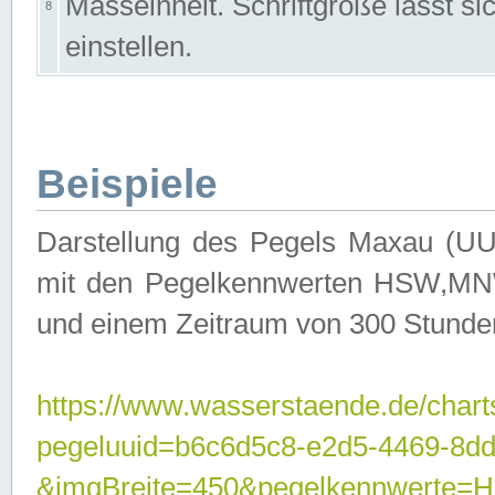
Masseinheit. Schriftgröße lässt s
8
einstellen.
Beispiele
Darstellung des Pegels Maxau (UU
mit den Pegelkennwerten HSW,MNW
und einem Zeitraum von 300 Stunde
https://www.wasserstaende.de/chart
pegeluuid=b6c6d5c8-e2d5-4469-8dd
&imgBreite=450&pegelkennwert