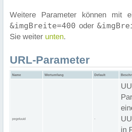
Weitere Parameter können mit e
&imgBreite=400
&imgBre
oder
Sie weiter
unten
.
URL-Parameter
Name
Wertumfang
Default
Beschr
UUI
Par
ein
UUI
pegeluuid
-
in 