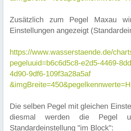
Zusätzlich zum Pegel Maxau wi
Einstellungen angezeigt (Standardein
https://www.wasserstaende.de/chart
pegeluuid=b6c6d5c8-e2d5-4469-8d
4d90-9df6-109f3a28a5af
&imgBreite=450&pegelkennwert
Die selben Pegel mit gleichen Einst
diesmal werden die Pegel unt
Standardeinstellung "im Block":