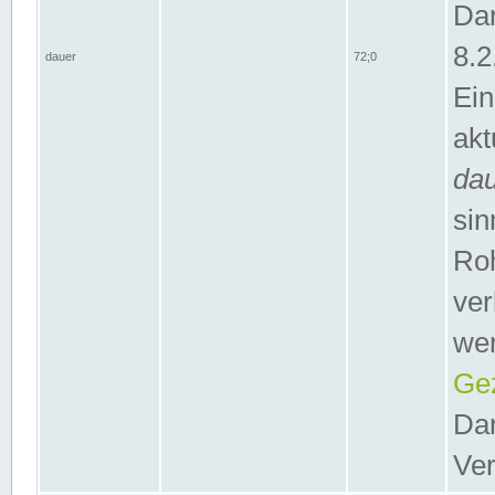
Dar
8.2
dauer
72;0
Ein
akt
da
sin
Roh
ver
wer
Gez
Dar
Ver