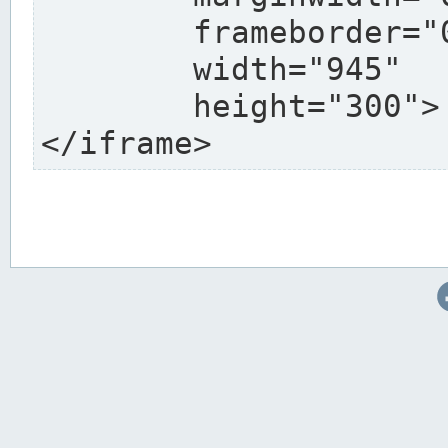
	frameborder="0"

	width="945"

	height="300">

</iframe>