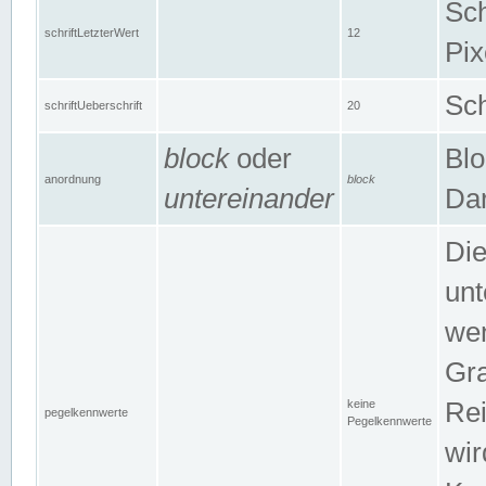
Sch
schriftLetzterWert
12
Pix
Sch
schriftUeberschrift
20
block
oder
Blo
anordnung
block
untereinander
Dar
Di
unt
wen
Gra
keine
Rei
pegelkennwerte
Pegelkennwerte
wir