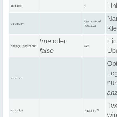
Lin
imgLinien
2
Na
Wasserstand
parameter
Rohdaten
Kle
true
oder
Ein
anzeigeUeberschrift
true
false
Übe
Opt
Log
textOben
nur
anz
Tex
1)
textUnten
Default ist
wir