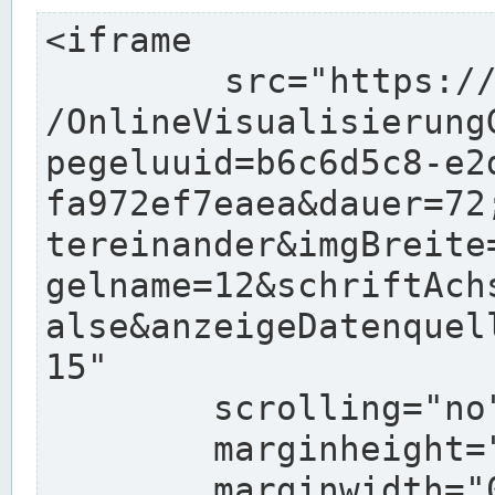
<iframe

	src="https://www.wasserstaende.de/charts
/OnlineVisualisierung
pegeluuid=b6c6d5c8-e2
fa972ef7eaea&dauer=72
tereinander&imgBreite
gelname=12&schriftAch
alse&anzeigeDatenquel
15"

	scrolling="no"

	marginheight="10"

	marginwidth="0"
