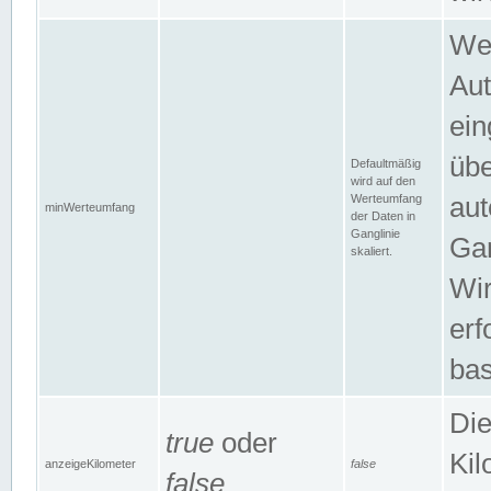
Wer
Aut
ein
übe
Defaultmäßig
wird auf den
Werteumfang
aut
minWerteumfang
der Daten in
Ganglinie
Gan
skaliert.
Wir
erf
bas
Die
true
oder
Kil
anzeigeKilometer
false
false