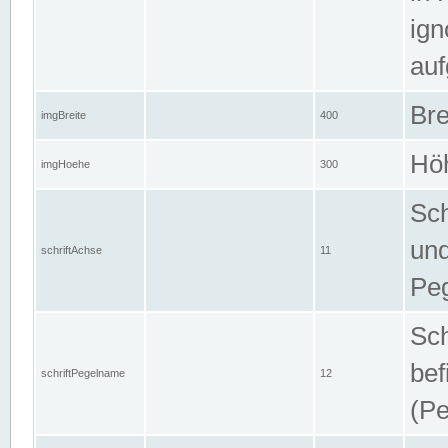
ign
auf
Bre
imgBreite
400
Höh
imgHoehe
300
Sch
und
schriftAchse
11
Pe
Sch
bef
schriftPegelname
12
(Pe