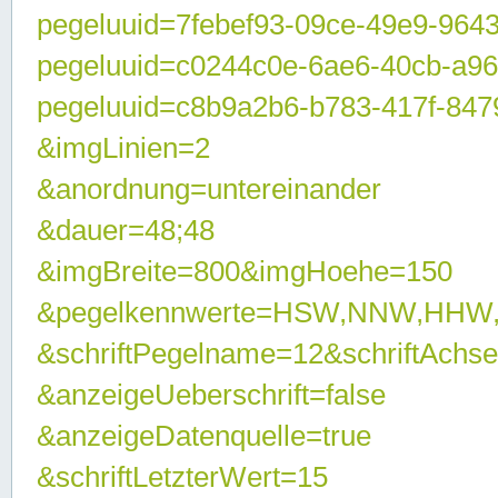
pegeluuid=7febef93-09ce-49e9-964
pegeluuid=c0244c0e-6ae6-40cb-a9
pegeluuid=c8b9a2b6-b783-417f-847
&imgLinien=2
&anordnung=untereinander
&dauer=48;48
&imgBreite=800&imgHoehe=150
&pegelkennwerte=HSW,NNW,HHW
&schriftPegelname=12&schriftAchs
&anzeigeUeberschrift=false
&anzeigeDatenquelle=true
&schriftLetzterWert=15