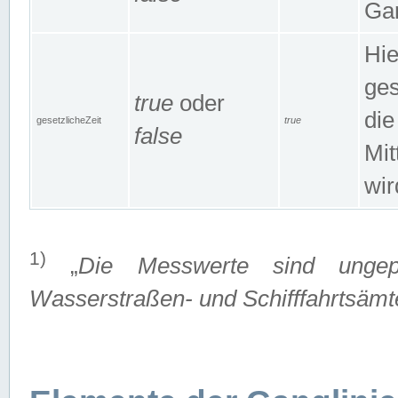
Gan
Hie
ges
true
oder
die
gesetzlicheZeit
true
false
Mit
wir
1)
„
Die Messwerte sind ungep
Wasserstraßen- und Schifffahrtsämte