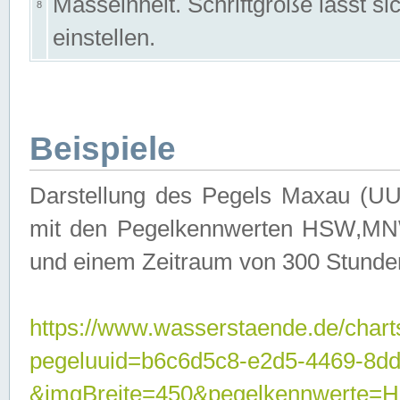
Masseinheit. Schriftgröße lässt s
8
einstellen.
Beispiele
Darstellung des Pegels Maxau (UU
mit den Pegelkennwerten HSW,MNW
und einem Zeitraum von 300 Stunde
https://www.wasserstaende.de/chart
pegeluuid=b6c6d5c8-e2d5-4469-8dd
&imgBreite=450&pegelkennwert