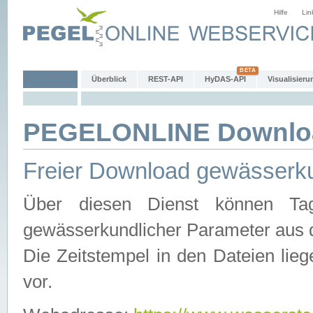
Hilfe
Lin
Überblick
REST-API
HyDAS-API
Visualisieru
PEGELONLINE Downlo
Freier Download gewässerku
Über diesen Dienst können Tag
gewässerkundlicher Parameter aus 
Die Zeitstempel in den Dateien lieg
vor.