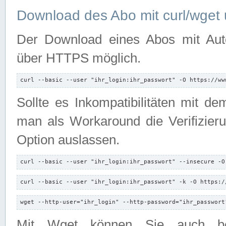
Download des Abo mit curl/wget 
Der Download eines Abos mit Autori
über HTTPS möglich.
curl --basic --user "ihr_login:ihr_passwort" -O https://ww
Sollte es Inkompatibilitäten mit d
man als Workaround die Verifizierun
Option auslassen.
curl --basic --user "ihr_login:ihr_passwort" --insecure -O
curl --basic --user "ihr_login:ihr_passwort" -k -O https:/
wget --http-user="ihr_login" --http-password="ihr_passwort
Mit Wget können Sie auch b