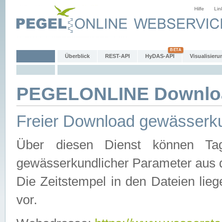
Hilfe
Lin
Überblick
REST-API
HyDAS-API
Visualisieru
PEGELONLINE Downlo
Freier Download gewässerku
Über diesen Dienst können Tag
gewässerkundlicher Parameter aus 
Die Zeitstempel in den Dateien lieg
vor.