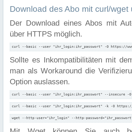
Download des Abo mit curl/wget 
Der Download eines Abos mit Autori
über HTTPS möglich.
curl --basic --user "ihr_login:ihr_passwort" -O https://ww
Sollte es Inkompatibilitäten mit d
man als Workaround die Verifizierun
Option auslassen.
curl --basic --user "ihr_login:ihr_passwort" --insecure -O
curl --basic --user "ihr_login:ihr_passwort" -k -O https:/
wget --http-user="ihr_login" --http-password="ihr_passwort
Mit Wget können Sie auch b