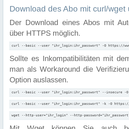
Download des Abo mit curl/wget 
Der Download eines Abos mit Autori
über HTTPS möglich.
curl --basic --user "ihr_login:ihr_passwort" -O https://ww
Sollte es Inkompatibilitäten mit d
man als Workaround die Verifizierun
Option auslassen.
curl --basic --user "ihr_login:ihr_passwort" --insecure -O
curl --basic --user "ihr_login:ihr_passwort" -k -O https:/
wget --http-user="ihr_login" --http-password="ihr_passwort
Mit Wget können Sie auch b