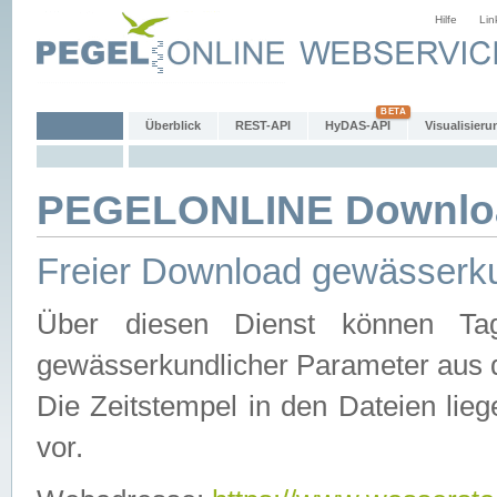
Hilfe
Lin
Überblick
REST-API
HyDAS-API
Visualisieru
PEGELONLINE Downlo
Freier Download gewässerku
Über diesen Dienst können Tag
gewässerkundlicher Parameter aus 
Die Zeitstempel in den Dateien lieg
vor.