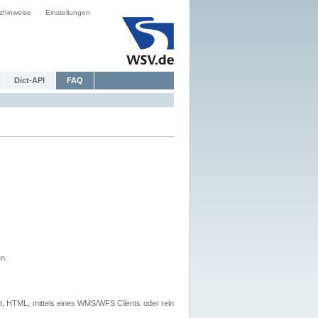
zhinweise
Einstellungen
Dict-API
FAQ
n.
, HTML, mittels eines WMS/WFS Clients oder rein