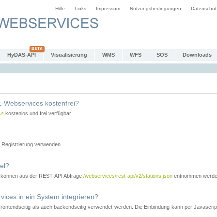
Hilfe
Links
Impressum
Nutzungsbedingungen
Datenschut
HyDAS-API
Visualisierung
WMS
WFS
SOS
Downloads
-Webservices kostenfrei?
↗
kostenlos und frei verfügbar.
Registrierung verwenden.
el?
r können aus der REST-API Abfrage
/webservices/rest-api/v2/stations.json
entnommen werde
es in ein System integrieren?
tendseitig als auch backendseitig verwendet werden. Die Einbindung kann per Javascript