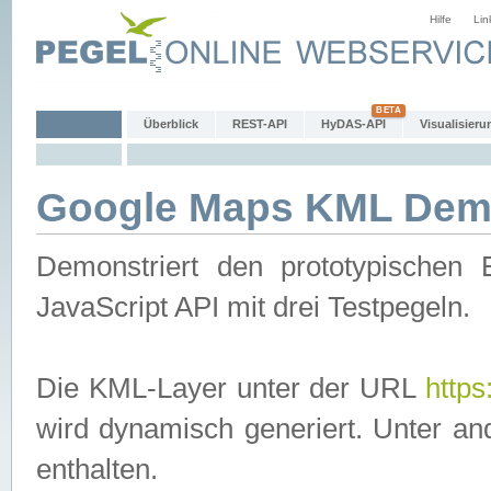
Hilfe
Lin
Überblick
REST-API
HyDAS-API
Visualisieru
Google Maps KML De
Demonstriert den prototypischen
JavaScript API mit drei Testpegeln.
Die KML-Layer unter der URL
http
wird dynamisch generiert. Unter an
enthalten.