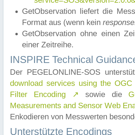
service=SOS&version=2.0.0&r
GetObservation liefert die M
Format aus (wenn kein
response
GetObservation ohne einen Zeitf
einer Zeitreihe.
INSPIRE Technical Guidance
Der PEGELONLINE-SOS unterstüt
download services using the OGC
Filter Encoding
↗
sowie die
G
Measurements and Sensor Web Enab
Enkodieren von Messwerten besonde
Unterstützte Encodings