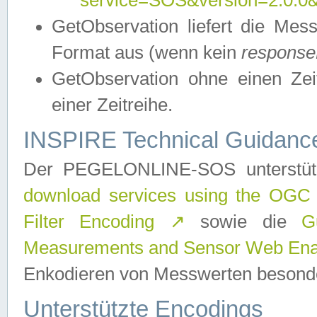
service=SOS&version=2.0.0&r
GetObservation liefert die M
Format aus (wenn kein
response
GetObservation ohne einen Zeitf
einer Zeitreihe.
INSPIRE Technical Guidance
Der PEGELONLINE-SOS unterstüt
download services using the OGC
Filter Encoding
↗
sowie die
G
Measurements and Sensor Web Enab
Enkodieren von Messwerten besonde
Unterstützte Encodings