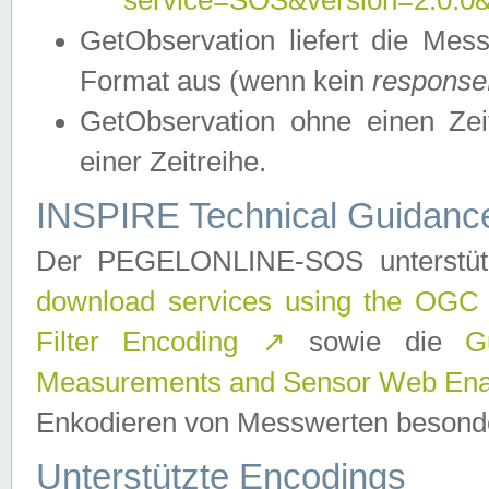
service=SOS&version=2.0.0&r
GetObservation liefert die M
Format aus (wenn kein
response
GetObservation ohne einen Zeitf
einer Zeitreihe.
INSPIRE Technical Guidance
Der PEGELONLINE-SOS unterstüt
download services using the OGC
Filter Encoding
↗
sowie die
G
Measurements and Sensor Web Enab
Enkodieren von Messwerten besonde
Unterstützte Encodings