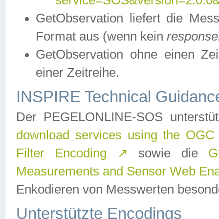
service=SOS&version=2.0.0&r
GetObservation liefert die M
Format aus (wenn kein
response
GetObservation ohne einen Zeitf
einer Zeitreihe.
INSPIRE Technical Guidance
Der PEGELONLINE-SOS unterstüt
download services using the OGC
Filter Encoding
↗
sowie die
G
Measurements and Sensor Web Enab
Enkodieren von Messwerten besonde
Unterstützte Encodings