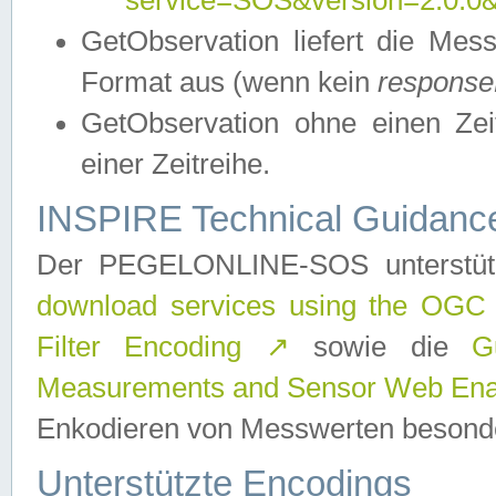
service=SOS&version=2.0.0&r
GetObservation liefert die M
Format aus (wenn kein
response
GetObservation ohne einen Zeitf
einer Zeitreihe.
INSPIRE Technical Guidance
Der PEGELONLINE-SOS unterstüt
download services using the OGC
Filter Encoding
↗
sowie die
G
Measurements and Sensor Web Enab
Enkodieren von Messwerten besonde
Unterstützte Encodings