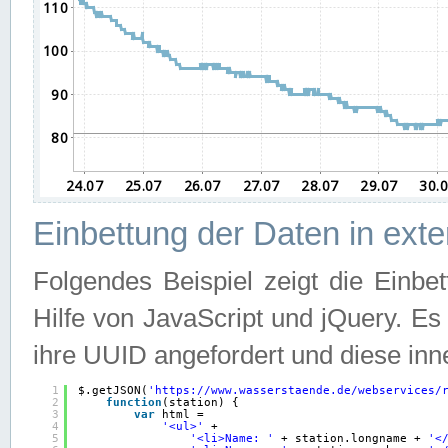
Einbettung der Daten in ext
Folgendes Beispiel zeigt die Einbe
Hilfe von JavaScript und jQuery. E
ihre UUID angefordert und diese inn
1
$.getJSON(
'
https://www.wasserstaende.de/webservices/
2
function
(station) {
3
var
html =
4
'<ul>'
+
5
'<li>Name: '
+ station.longname + 
'<