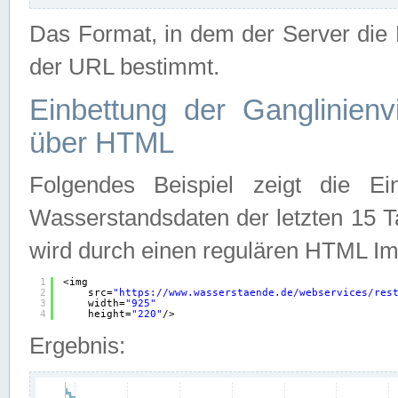
Das Format, in dem der Server die D
der URL bestimmt.
Einbettung der Ganglinienv
über HTML
Folgendes Beispiel zeigt die Ein
Wasserstandsdaten der letzten 15 T
wird durch einen regulären HTML Im
1
<img
2
src=
"
https://www.wasserstaende.de/webservices/res
3
width=
"925"
4
height=
"220"
/>
Ergebnis: