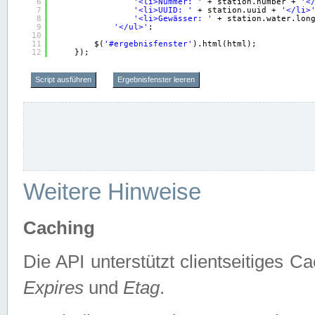
6
'<li>Nummer: '
+ station.number + 
'<
7
'<li>UUID: '
+ station.uuid + 
'</li>
8
'<li>Gewässer: '
+ station.water.lon
9
'</ul>'
;
10
11
$(
'#ergebnisfenster'
).html(html);
12
});
Script ausführen
Ergebnisfenster leeren
Weitere Hinweise
Caching
Die API unterstützt clientseitiges
Expires
und
Etag
.