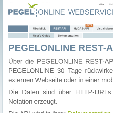
Hilfe
Lin
Überblick
REST-API
HyDAS-API
Visualisieru
User's Guide
Dokumentation
PEGELONLINE REST-AP
Über die PEGELONLINE REST-API 
PEGELONLINE 30 Tage rückwirkend
externen Webseite oder in einer mob
Die Daten sind über HTTP-URLs 
Notation erzeugt.