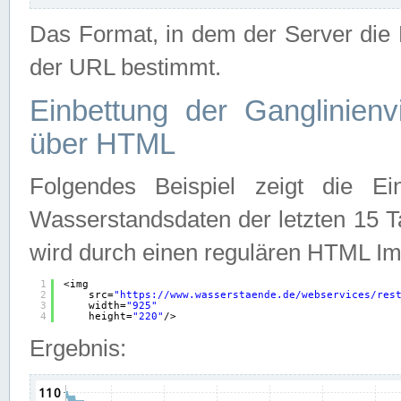
Das Format, in dem der Server die D
der URL bestimmt.
Einbettung der Ganglinienv
über HTML
Folgendes Beispiel zeigt die Ein
Wasserstandsdaten der letzten 15 T
wird durch einen regulären HTML Im
1
<img
2
src=
"
https://www.wasserstaende.de/webservices/res
3
width=
"925"
4
height=
"220"
/>
Ergebnis: