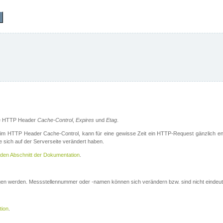
die HTTP Header
Cache-Control
,
Expires
und
Etag
.
m HTTP Header Cache-Control, kann für eine gewisse Zeit ein HTTP-Request gänzlich ent
 sich auf der Serverseite verändert haben.
den Abschnitt der Dokumentation
.
ogen werden. Messstellennummer oder -namen können sich verändern bzw. sind nicht eindeut
tion
.