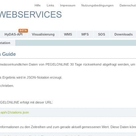
Hilfe
Links
Impressum
Nutzungsbedingungen
Datenschut
HyDAS-API
Visualisierung
WMS
WFS
SOS
Downloads
tation
 Guide
sserkundlichen Daten von PEGELONLINE 30 Tage rückwirkend abgefragt werden, um sie 
 Ergebnis wird in JSON-Notation erzeugt.
schrieben.
PEGELONLINE erfolgt mit dieser URL:
pi/v2/stations.json
e Informationen zu den Zeitreihen und zum gerade aktuell gemessenen Wert. Diese Daten kö