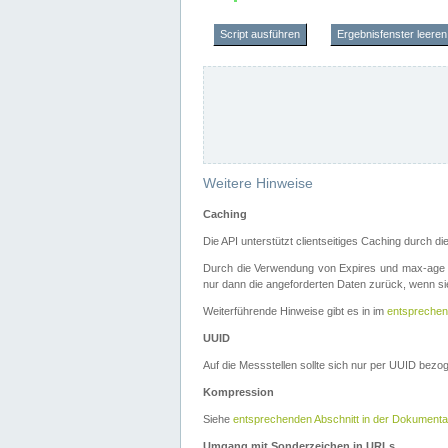
Script ausführen
Ergebnisfenster leeren
Weitere Hinweise
Caching
Die API unterstützt clientseitiges Caching durch 
Durch die Verwendung von Expires und max-age i
nur dann die angeforderten Daten zurück, wenn sie
Weiterführende Hinweise gibt es in im
entsprechen
UUID
Auf die Messstellen sollte sich nur per UUID bez
Kompression
Siehe
entsprechenden Abschnitt in der Dokumenta
Umgang mit Sonderzeichen in URLs