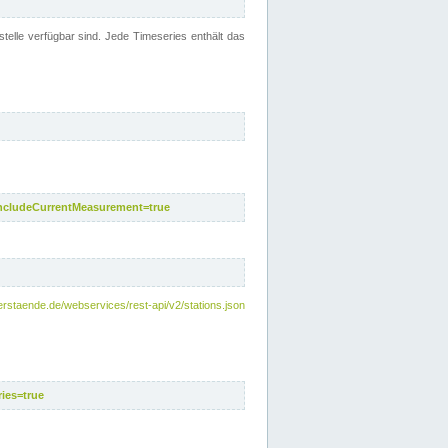
telle verfügbar sind. Jede Timeseries enthält das
includeCurrentMeasurement=true
rstaende.de/webservices/rest-api/v2/stations.json
ies=true