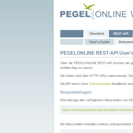
Überblick
REST-API
User's Guide
Dokumen
PEGELONLINE REST-API User's
Über die PEGELONLINE REST-API können die gewä
mobilen App zu nutzen.
Die Daten sind über HTTP-URLs adressierbar. Das
Die API wird in ihrer
Dokumentation
detaillierter be
Beispielabfragen
Eine Abfrage aller verfügbaren Messstellen von 
https://www.wasserstaende.de/webservices/rest-a
Die Messstellen enthalten weitere untergeordnet