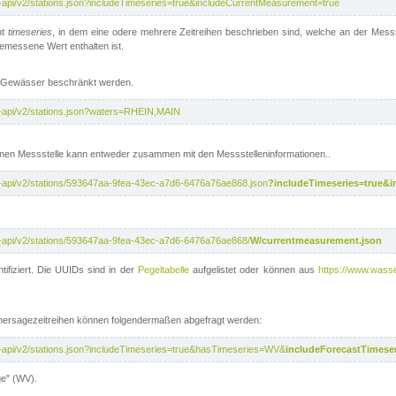
api/v2/stations.json?includeTimeseries=true&includeCurrentMeasurement=true
nt
timeseries
, in dem eine odere mehrere Zeitreihen beschrieben sind, welche an der Messs
 gemessene Wert enthalten ist.
te Gewässer beschränkt werden.
-api/v2/stations.json?waters=RHEIN,MAIN
nen Messstelle kann entweder zusammen mit den Messstelleninformationen..
-api/v2/stations/593647aa-9fea-43ec-a7d6-6476a76ae868.json
?includeTimeseries=true&
-api/v2/stations/593647aa-9fea-43ec-a7d6-6476a76ae868/
W/currentmeasurement.json
tifiziert. Die UUIDs sind in der
Pegeltabelle
aufgelistet oder können aus
https://www.wasse
rhersagezeitreihen können folgendermaßen abgefragt werden:
-api/v2/stations.json?includeTimeseries=true&hasTimeseries=WV&
includeForecastTimeser
ge" (WV).