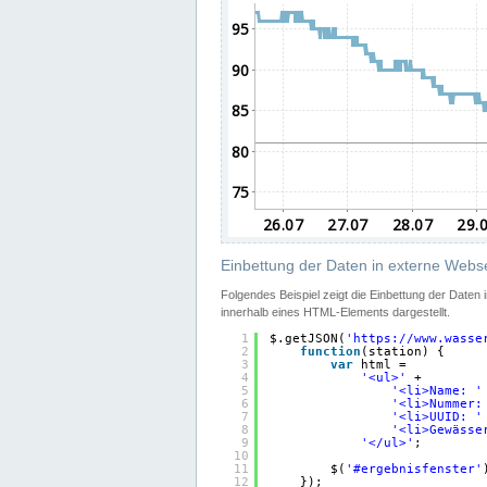
Einbettung der Daten in externe Webse
Folgendes Beispiel zeigt die Einbettung der Daten
innerhalb eines HTML-Elements dargestellt.
1
$.getJSON(
'
https://www.wasse
2
function
(station) {
3
var
html =
4
'<ul>'
+
5
'<li>Name: '
6
'<li>Nummer:
7
'<li>UUID: '
8
'<li>Gewässe
9
'</ul>'
;
10
11
$(
'#ergebnisfenster'
12
});