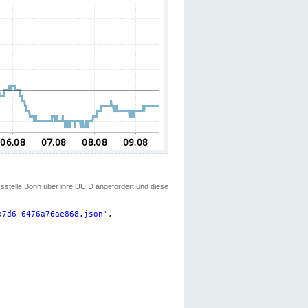
ssstelle Bonn über ihre UUID angefordert und diese
a7d6-6476a76ae868.json
'
,