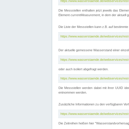
https://www.wasserstaende.de/webservices/rest-
Die Messstellen enthalten jetzt jeweils das Eleme
Element
currentMeasurement
, in dem der aktuell
Die Liste der Messstellen kann z.B. auf bestimm
https://www.wasserstaende.de/webservices/rest
Der aktuelle gemessene Wasserstand einer einzel
https://www.wasserstaende.de/webservices/rest
oder auch isoliert abgefragt werden.
https://www.wasserstaende.de/webservices/rest
Die Messstellen werden dabei mit ihrer UUID iden
entnommen werden.
Zusätzliche Informationen zu den verfügbaren Vo
https://www.wasserstaende.de/webservices/rest
Die Zeitreihen heißen hier "Wasserstandvorhersa