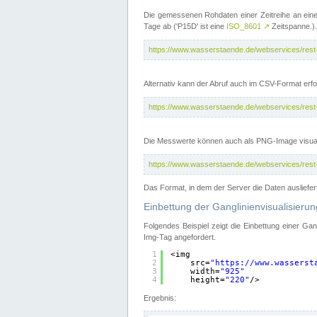
Die gemessenen Rohdaten einer Zeitreihe an ein
Tage ab ('P15D' ist eine
ISO_8601
↗
Zeitspanne.).
https://www.wasserstaende.de/webservices/res
Alternativ kann der Abruf auch im CSV-Format er
https://www.wasserstaende.de/webservices/res
Die Messwerte können auch als PNG-Image visual
https://www.wasserstaende.de/webservices/res
Das Format, in dem der Server die Daten ausliefer
Einbettung der Ganglinienvisualisier
Folgendes Beispiel zeigt die Einbettung einer Ga
Img-Tag angefordert.
1
<img
2
src=
"
https://www.wasserst
3
width=
"925"
4
height=
"220"
/>
Ergebnis: