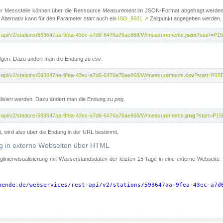
er Messstelle können über die Ressource
Measurement
im JSON-Format abgefragt werden.
 Alternativ kann für den Parameter
start
auch ein
ISO_8601
↗
Zeitpunkt angegeben werden.
t-api/v2/stations/593647aa-9fea-43ec-a7d6-6476a76ae868/W/measurements.
json
?start=P1
folgen. Dazu ändert man die Endung zu
csv
.
t-api/v2/stations/593647aa-9fea-43ec-a7d6-6476a76ae868/W/measurements.
csv
?start=P15
isiert werden. Dazu ändert man die Endung zu
png
.
t-api/v2/stations/593647aa-9fea-43ec-a7d6-6476a76ae868/W/measurements.
png
?start=P15
t, wird also über die Endung in der URL bestimmt.
ung in externe Webseiten über HTML
nglinienvisualisierung mit Wasserstandsdaten der letzten 15 Tage in eine externe Webseite
aende.de/webservices/rest-api/v2/stations/593647aa-9fea-43ec-a7d