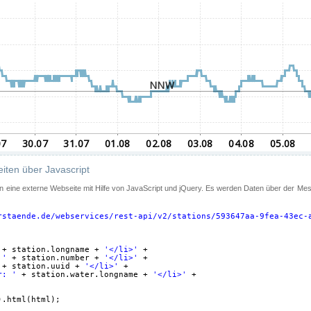
iten über Javascript
 in eine externe Webseite mit Hilfe von JavaScript und jQuery. Es werden Daten über der Me
rstaende.de/webservices/rest-api/v2/stations/593647aa-9fea-43ec-
+ station.longname + 
'</li>'
+
 '
+ station.number + 
'</li>'
+
+ station.uuid + 
'</li>'
+
r: '
+ station.water.longname + 
'</li>'
+
).html(html);