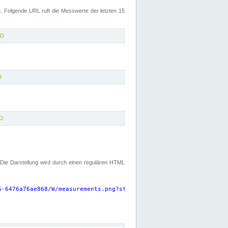
 Folgende URL ruft die Messwerte der letzten 15
5D
D
D
. Die Darstellung wird durch einen regulären HTML
6-6476a76ae868/W/measurements.png?start=P15D&width=925&height=22