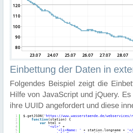
Einbettung der Daten in ext
Folgendes Beispiel zeigt die Einbe
Hilfe von JavaScript und jQuery. E
ihre UUID angefordert und diese inn
1
$.getJSON(
'
https://www.wasserstaende.de/webservices/
2
function
(station) {
3
var
html =
4
'<ul>'
+
5
'<li>Name: '
+ station.longname + 
'<