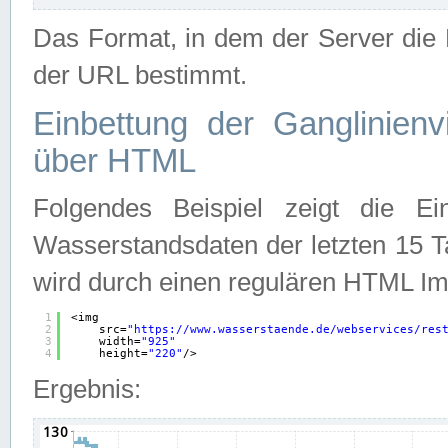
Das Format, in dem der Server die D
der URL bestimmt.
Einbettung der Ganglinienv
über HTML
Folgendes Beispiel zeigt die Ein
Wasserstandsdaten der letzten 15 T
wird durch einen regulären HTML Im
1
<img
2
src=
"
https://www.wasserstaende.de/webservices/res
3
width=
"925"
4
height=
"220"
/>
Ergebnis: