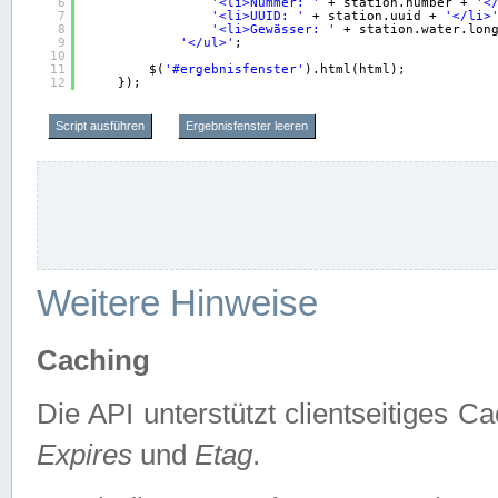
6
'<li>Nummer: '
+ station.number + 
'<
7
'<li>UUID: '
+ station.uuid + 
'</li>
8
'<li>Gewässer: '
+ station.water.lon
9
'</ul>'
;
10
11
$(
'#ergebnisfenster'
).html(html);
12
});
Script ausführen
Ergebnisfenster leeren
Weitere Hinweise
Caching
Die API unterstützt clientseitiges
Expires
und
Etag
.