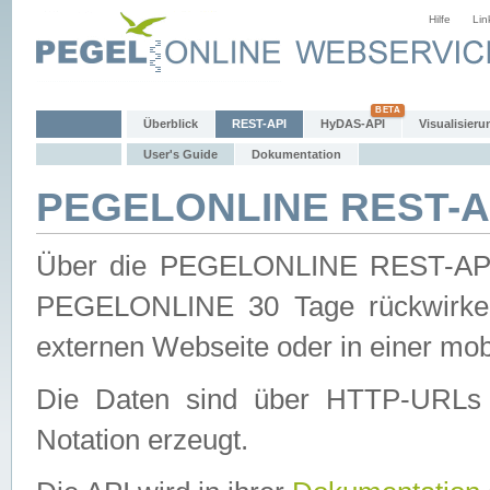
Hilfe
Lin
Überblick
REST-API
HyDAS-API
Visualisieru
User's Guide
Dokumentation
PEGELONLINE REST-AP
Über die PEGELONLINE REST-API 
PEGELONLINE 30 Tage rückwirkend
externen Webseite oder in einer mob
Die Daten sind über HTTP-URLs 
Notation erzeugt.