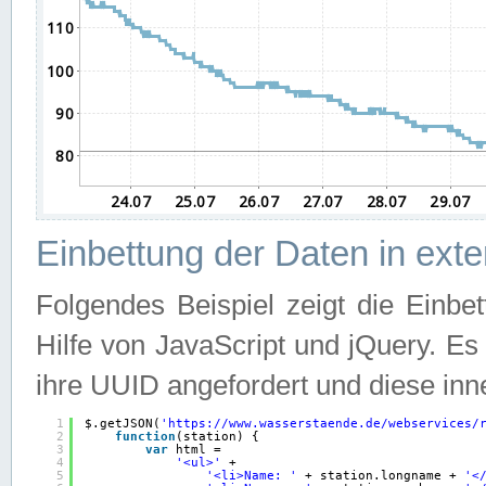
Einbettung der Daten in ext
Folgendes Beispiel zeigt die Einbe
Hilfe von JavaScript und jQuery. E
ihre UUID angefordert und diese inn
1
$.getJSON(
'
https://www.wasserstaende.de/webservices/
2
function
(station) {
3
var
html =
4
'<ul>'
+
5
'<li>Name: '
+ station.longname + 
'<