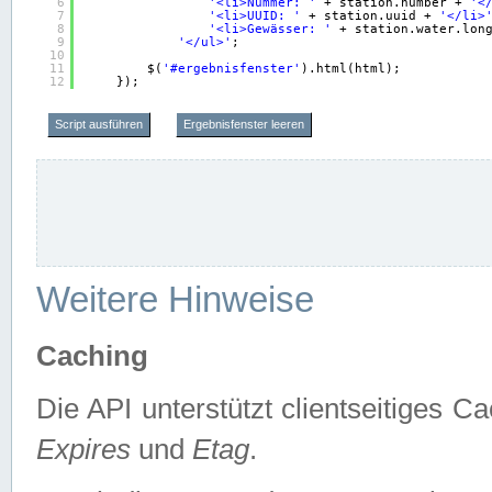
6
'<li>Nummer: '
+ station.number + 
'<
7
'<li>UUID: '
+ station.uuid + 
'</li>
8
'<li>Gewässer: '
+ station.water.lon
9
'</ul>'
;
10
11
$(
'#ergebnisfenster'
).html(html);
12
});
Script ausführen
Ergebnisfenster leeren
Weitere Hinweise
Caching
Die API unterstützt clientseitiges
Expires
und
Etag
.