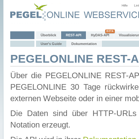
Hilfe
Lin
Überblick
REST-API
HyDAS-API
Visualisieru
User's Guide
Dokumentation
PEGELONLINE REST-AP
Über die PEGELONLINE REST-API 
PEGELONLINE 30 Tage rückwirkend
externen Webseite oder in einer mob
Die Daten sind über HTTP-URLs 
Notation erzeugt.