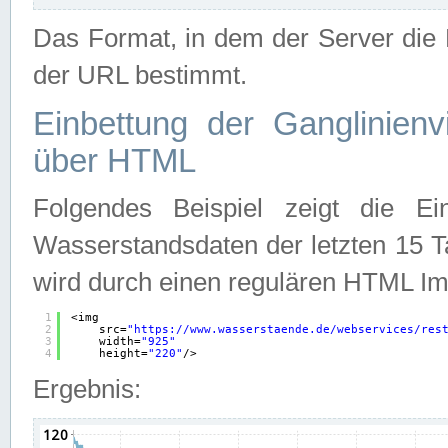
Das Format, in dem der Server die D
der URL bestimmt.
Einbettung der Ganglinienv
über HTML
Folgendes Beispiel zeigt die Ein
Wasserstandsdaten der letzten 15 T
wird durch einen regulären HTML Im
1
<img
2
src=
"
https://www.wasserstaende.de/webservices/res
3
width=
"925"
4
height=
"220"
/>
Ergebnis: