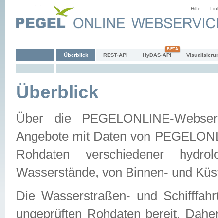
Hilfe
Lin
Überblick
REST-API
HyDAS-API
Visualisieru
Überblick
Über die PEGELONLINE-Webservic
Angebote mit Daten von PEGELONLI
Rohdaten verschiedener hydro
Wasserstände, von Binnen- und Küs
Die Wasserstraßen- und Schifffahr
ungeprüften Rohdaten bereit. Daher