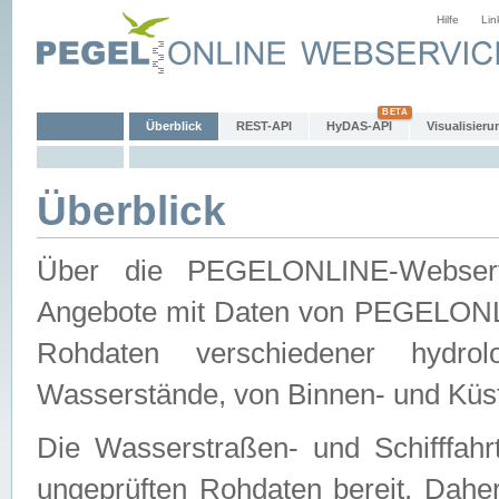
Hilfe
Lin
Überblick
REST-API
HyDAS-API
Visualisieru
Überblick
Über die PEGELONLINE-Webservic
Angebote mit Daten von PEGELONLI
Rohdaten verschiedener hydro
Wasserstände, von Binnen- und Küs
Die Wasserstraßen- und Schifffahr
ungeprüften Rohdaten bereit. Daher