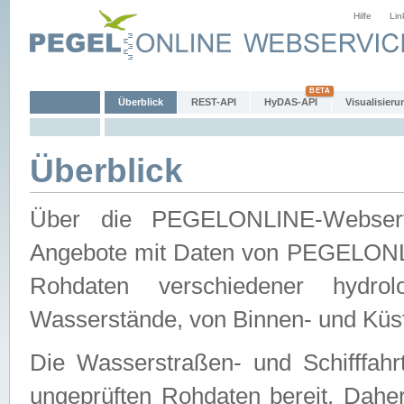
Hilfe
Lin
Überblick
REST-API
HyDAS-API
Visualisieru
Überblick
Über die PEGELONLINE-Webservic
Angebote mit Daten von PEGELONLI
Rohdaten verschiedener hydro
Wasserstände, von Binnen- und Küs
Die Wasserstraßen- und Schifffahr
ungeprüften Rohdaten bereit. Daher