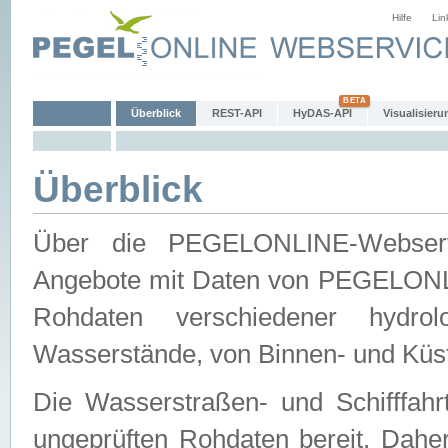
Hilfe
Lin
Überblick
REST-API
HyDAS-API
Visualisieru
Überblick
Über die PEGELONLINE-Webservic
Angebote mit Daten von PEGELONLI
Rohdaten verschiedener hydro
Wasserstände, von Binnen- und Küs
Die Wasserstraßen- und Schifffahr
ungeprüften Rohdaten bereit. Daher