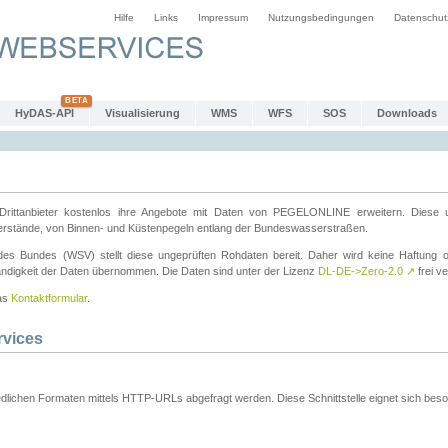
Hilfe
Links
Impressum
Nutzungsbedingungen
Datenschut
HyDAS-API
Visualisierung
WMS
WFS
SOS
Downloads
ttanbieter kostenlos ihre Angebote mit Daten von PEGELONLINE erweitern. Diese u
erstände, von Binnen- und Küstenpegeln entlang der Bundeswasserstraßen.
es Bundes (WSV) stellt diese ungeprüften Rohdaten bereit. Daher wird keine Haftung oder
ständigkeit der Daten übernommen. Die Daten sind unter der Lizenz
DL-DE->Zero-2.0
↗
frei ve
das
Kontaktformular
.
rvices
dlichen Formaten mittels HTTP-URLs abgefragt werden. Diese Schnittstelle eignet sich besond