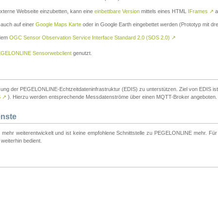
externe Webseite einzubetten, kann eine
einbettbare Version
mittels eines HTML
IFrames
↗
a
 auch auf einer
Google Maps Karte
oder in Google Earth eingebettet werden (Prototyp mit dre
 dem
OGC Sensor Observation Service Interface Standard 2.0 (SOS 2.0)
↗
GELONLINE Sensorwebclient
genutzt.
tzung der PEGELONLINE-Echtzeitdateninfrastruktur (EDIS) zu unterstützen. Ziel von EDIS ist e
S
↗
). Hierzu werden entsprechende Messdatenströme über einen MQTT-Broker angeboten.
enste
t mehr weiterentwickelt und ist keine empfohlene Schnittstelle zu PEGELONLINE mehr. Für n
weiterhin bedient.