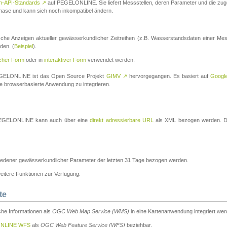
n-API-Standards
↗
auf PEGELONLINE. Sie liefert Messstellen, deren Parameter und die z
a-Phase und kann sich noch inkompatibel ändern.
che Anzeigen aktueller gewässerkundlicher Zeitreihen (z.B. Wasserstandsdaten einer Mes
den. (
Beispiel
).
scher Form
oder in
interaktiver Form
verwendet werden.
 PEGELONLINE ist das Open Source Projekt
GIMV
↗
hervorgegangen. Es basiert auf
Googl
eine browserbasierte Anwendung zu integrieren.
n PEGELONLINE kann auch über eine
direkt adressierbare URL
als XML bezogen werden. Die
edener gewässerkundlicher Parameter der letzten 31 Tage bezogen werden.
tere Funktionen zur Verfügung.
te
he Informationen als
OGC Web Map Service (WMS)
in eine Kartenanwendung integriert wer
NLINE WFS
als
OGC Web Feature Service (WFS)
beziehbar.