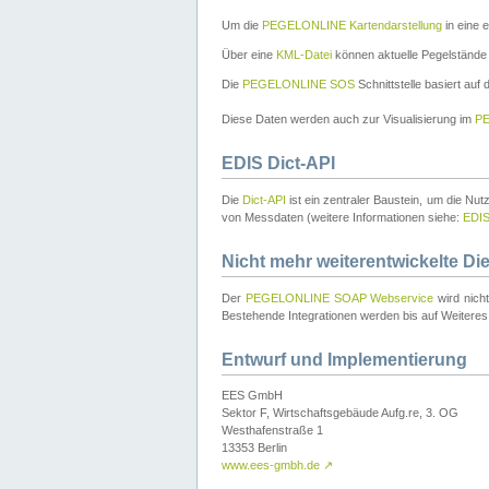
Um die
PEGELONLINE Kartendarstellung
in eine 
Über eine
KML-Datei
können aktuelle Pegelstände
Die
PEGELONLINE SOS
Schnittstelle basiert auf
Diese Daten werden auch zur Visualisierung im
PE
EDIS Dict-API
Die
Dict-API
ist ein zentraler Baustein, um die Nu
von Messdaten (weitere Informationen siehe:
EDI
Nicht mehr weiterentwickelte Di
Der
PEGELONLINE SOAP Webservice
wird nich
Bestehende Integrationen werden bis auf Weiteres 
Entwurf und Implementierung
EES GmbH
Sektor F, Wirtschaftsgebäude Aufg.re, 3. OG
Westhafenstraße 1
13353 Berlin
www.ees-gmbh.de
↗