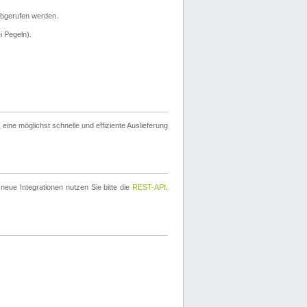
bgerufen werden.
i Pegeln).
ine möglichst schnelle und effiziente Auslieferung
eue Integrationen nutzen Sie bitte die
REST-API
.