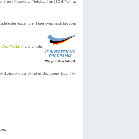
ugehörigen Messwerte (Rohdaten) im JSON-Format.
sstelle der letzten drei Tage) dynamisch bezogen
e Web Toolkit
↗
und erlaubt
 Zeitpunkte der aktuellen Messwerte liegen hier
den.