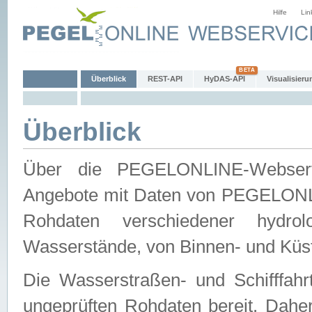
Hilfe
Lin
Überblick
REST-API
HyDAS-API
Visualisieru
Überblick
Über die PEGELONLINE-Webservic
Angebote mit Daten von PEGELONLI
Rohdaten verschiedener hydro
Wasserstände, von Binnen- und Küs
Die Wasserstraßen- und Schifffahr
ungeprüften Rohdaten bereit. Daher