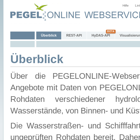
Hilfe
Lin
Überblick
REST-API
HyDAS-API
Visualisieru
Überblick
Über die PEGELONLINE-Webservic
Angebote mit Daten von PEGELONLI
Rohdaten verschiedener hydro
Wasserstände, von Binnen- und Küs
Die Wasserstraßen- und Schifffahr
ungeprüften Rohdaten bereit. Daher