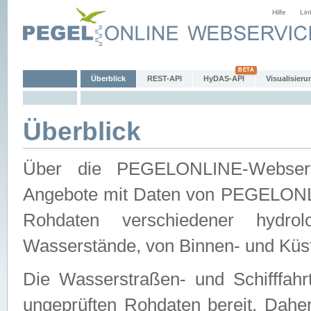
Hilfe
Lin
Überblick
REST-API
HyDAS-API
Visualisieru
Überblick
Über die PEGELONLINE-Webservic
Angebote mit Daten von PEGELONLI
Rohdaten verschiedener hydro
Wasserstände, von Binnen- und Küs
Die Wasserstraßen- und Schifffahr
ungeprüften Rohdaten bereit. Daher