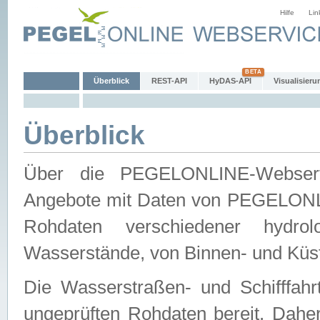
Hilfe
Lin
Überblick
REST-API
HyDAS-API
Visualisieru
Überblick
Über die PEGELONLINE-Webservic
Angebote mit Daten von PEGELONLI
Rohdaten verschiedener hydro
Wasserstände, von Binnen- und Küs
Die Wasserstraßen- und Schifffahr
ungeprüften Rohdaten bereit. Daher