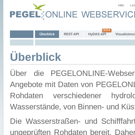
Hilfe
Lin
Überblick
REST-API
HyDAS-API
Visualisieru
Überblick
Über die PEGELONLINE-Webservic
Angebote mit Daten von PEGELONLI
Rohdaten verschiedener hydro
Wasserstände, von Binnen- und Küs
Die Wasserstraßen- und Schifffahr
ungeprüften Rohdaten bereit. Daher