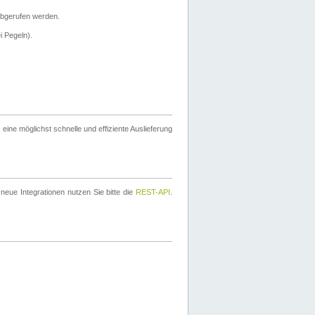
bgerufen werden.
i Pegeln).
ine möglichst schnelle und effiziente Auslieferung
eue Integrationen nutzen Sie bitte die
REST-API
.