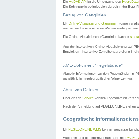
Die
HyDAS-API
ist die Umsetzung des
HydroDate
Die Schnittstelle befindet sich derzeit in der Bet
Bezug von Ganglinien
Mit
Online-Visualisierung Ganglinien
können grafis
werden und in eine externe Webseite integriert wer
Die Online-Visualisierung Ganglinien kann in
stati
Aus der interaktiven Online-Visualisierung auf
Entwicklern, interaktive Zeitreihendarstellung in 
XML-Dokument "Pegelstände"
Aktuelle Informationen zu den Pegelständen i
ganzjährig in mitteleuropäischer Winterzeit vor.
Abruf von Dateien
Über diesen
Service
können Tagesdateien verschi
Nach der Anmeldung auf PEGELONLINE stehen wei
Geografische Informationsdiens
Mit
PEGELONLINE WMS
können gewässerkundlic
Weiterhin sind die Informationen auch mit
PEGELO