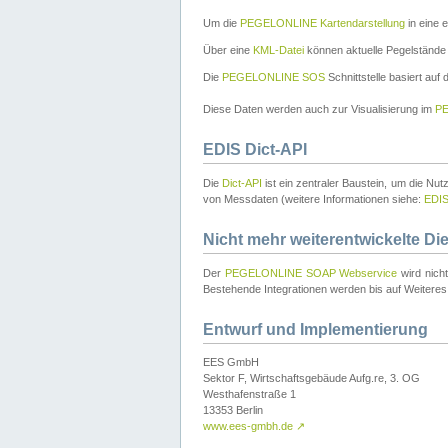
Um die
PEGELONLINE Kartendarstellung
in eine 
Über eine
KML-Datei
können aktuelle Pegelstände
Die
PEGELONLINE SOS
Schnittstelle basiert auf
Diese Daten werden auch zur Visualisierung im
PE
EDIS Dict-API
Die
Dict-API
ist ein zentraler Baustein, um die Nu
von Messdaten (weitere Informationen siehe:
EDI
Nicht mehr weiterentwickelte Di
Der
PEGELONLINE SOAP Webservice
wird nich
Bestehende Integrationen werden bis auf Weiteres 
Entwurf und Implementierung
EES GmbH
Sektor F, Wirtschaftsgebäude Aufg.re, 3. OG
Westhafenstraße 1
13353 Berlin
www.ees-gmbh.de
↗