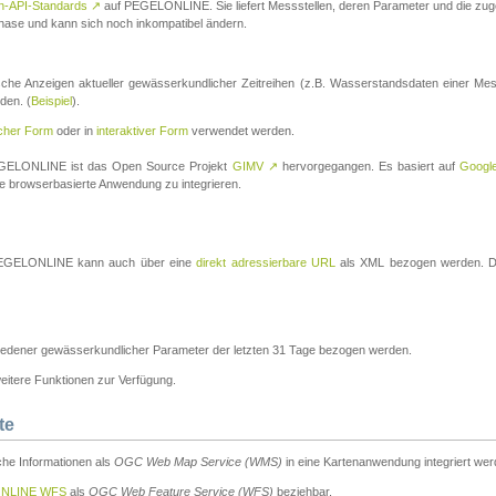
n-API-Standards
↗
auf PEGELONLINE. Sie liefert Messstellen, deren Parameter und die z
a-Phase und kann sich noch inkompatibel ändern.
che Anzeigen aktueller gewässerkundlicher Zeitreihen (z.B. Wasserstandsdaten einer Mes
den. (
Beispiel
).
scher Form
oder in
interaktiver Form
verwendet werden.
 PEGELONLINE ist das Open Source Projekt
GIMV
↗
hervorgegangen. Es basiert auf
Googl
eine browserbasierte Anwendung zu integrieren.
n PEGELONLINE kann auch über eine
direkt adressierbare URL
als XML bezogen werden. Die
edener gewässerkundlicher Parameter der letzten 31 Tage bezogen werden.
tere Funktionen zur Verfügung.
te
he Informationen als
OGC Web Map Service (WMS)
in eine Kartenanwendung integriert wer
NLINE WFS
als
OGC Web Feature Service (WFS)
beziehbar.