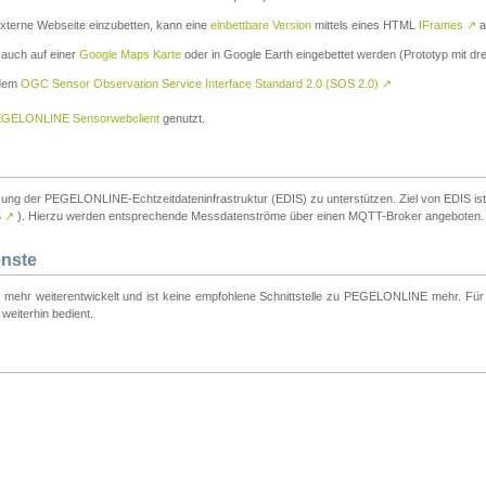
externe Webseite einzubetten, kann eine
einbettbare Version
mittels eines HTML
IFrames
↗
a
 auch auf einer
Google Maps Karte
oder in Google Earth eingebettet werden (Prototyp mit dre
 dem
OGC Sensor Observation Service Interface Standard 2.0 (SOS 2.0)
↗
GELONLINE Sensorwebclient
genutzt.
tzung der PEGELONLINE-Echtzeitdateninfrastruktur (EDIS) zu unterstützen. Ziel von EDIS ist e
S
↗
). Hierzu werden entsprechende Messdatenströme über einen MQTT-Broker angeboten.
enste
t mehr weiterentwickelt und ist keine empfohlene Schnittstelle zu PEGELONLINE mehr. Für n
weiterhin bedient.