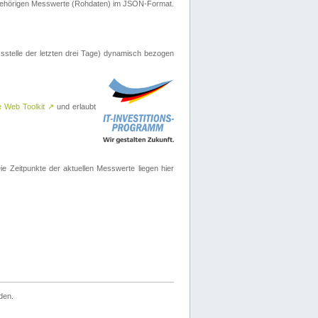
ugehörigen Messwerte (Rohdaten) im JSON-Format.
sstelle der letzten drei Tage) dynamisch bezogen
e Web Toolkit
↗
und erlaubt
 Zeitpunkte der aktuellen Messwerte liegen hier
den.