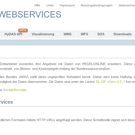
Hilfe
Links
Impressum
Nutzungsbedingungen
Datenschut
HyDAS-API
Visualisierung
WMS
WFS
SOS
Downloads
ttanbieter kostenlos ihre Angebote mit Daten von PEGELONLINE erweitern. Diese u
erstände, von Binnen- und Küstenpegeln entlang der Bundeswasserstraßen.
es Bundes (WSV) stellt diese ungeprüften Rohdaten bereit. Daher wird keine Haftung oder
ständigkeit der Daten übernommen. Die Daten sind unter der Lizenz
DL-DE->Zero-2.0
↗
frei ve
das
Kontaktformular
.
rvices
dlichen Formaten mittels HTTP-URLs abgefragt werden. Diese Schnittstelle eignet sich besond