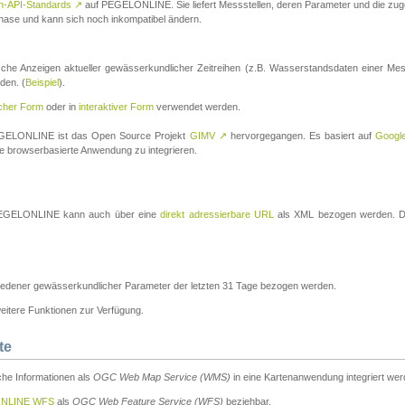
n-API-Standards
↗
auf PEGELONLINE. Sie liefert Messstellen, deren Parameter und die z
a-Phase und kann sich noch inkompatibel ändern.
che Anzeigen aktueller gewässerkundlicher Zeitreihen (z.B. Wasserstandsdaten einer Mes
den. (
Beispiel
).
scher Form
oder in
interaktiver Form
verwendet werden.
 PEGELONLINE ist das Open Source Projekt
GIMV
↗
hervorgegangen. Es basiert auf
Googl
eine browserbasierte Anwendung zu integrieren.
n PEGELONLINE kann auch über eine
direkt adressierbare URL
als XML bezogen werden. Die
edener gewässerkundlicher Parameter der letzten 31 Tage bezogen werden.
tere Funktionen zur Verfügung.
te
he Informationen als
OGC Web Map Service (WMS)
in eine Kartenanwendung integriert wer
NLINE WFS
als
OGC Web Feature Service (WFS)
beziehbar.