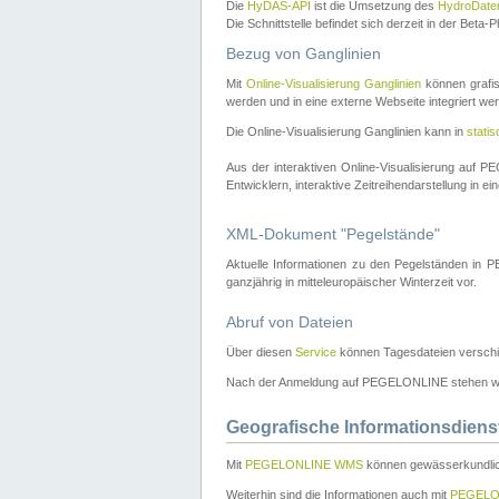
Die
HyDAS-API
ist die Umsetzung des
HydroDate
Die Schnittstelle befindet sich derzeit in der Bet
Bezug von Ganglinien
Mit
Online-Visualisierung Ganglinien
können grafis
werden und in eine externe Webseite integriert wer
Die Online-Visualisierung Ganglinien kann in
stati
Aus der interaktiven Online-Visualisierung auf
Entwicklern, interaktive Zeitreihendarstellung in 
XML-Dokument "Pegelstände"
Aktuelle Informationen zu den Pegelständen i
ganzjährig in mitteleuropäischer Winterzeit vor.
Abruf von Dateien
Über diesen
Service
können Tagesdateien verschi
Nach der Anmeldung auf PEGELONLINE stehen wei
Geografische Informationsdiens
Mit
PEGELONLINE WMS
können gewässerkundlic
Weiterhin sind die Informationen auch mit
PEGELO