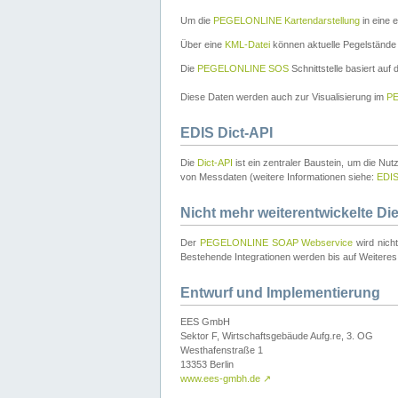
Um die
PEGELONLINE Kartendarstellung
in eine 
Über eine
KML-Datei
können aktuelle Pegelstände
Die
PEGELONLINE SOS
Schnittstelle basiert auf
Diese Daten werden auch zur Visualisierung im
PE
EDIS Dict-API
Die
Dict-API
ist ein zentraler Baustein, um die Nu
von Messdaten (weitere Informationen siehe:
EDI
Nicht mehr weiterentwickelte Di
Der
PEGELONLINE SOAP Webservice
wird nich
Bestehende Integrationen werden bis auf Weiteres 
Entwurf und Implementierung
EES GmbH
Sektor F, Wirtschaftsgebäude Aufg.re, 3. OG
Westhafenstraße 1
13353 Berlin
www.ees-gmbh.de
↗