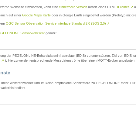
externe Webseite einzubetten, kann eine
einbettbare Version
mittels eines HTML
IFrames
↗
a
 auch auf einer
Google Maps Karte
oder in Google Earth eingebettet werden (Prototyp mit dre
 dem
OGC Sensor Observation Service Interface Standard 2.0 (SOS 2.0)
↗
GELONLINE Sensorwebclient
genutzt.
tzung der PEGELONLINE-Echtzeitdateninfrastruktur (EDIS) zu unterstützen. Ziel von EDIS ist e
S
↗
). Hierzu werden entsprechende Messdatenströme über einen MQTT-Broker angeboten.
enste
t mehr weiterentwickelt und ist keine empfohlene Schnittstelle zu PEGELONLINE mehr. Für n
weiterhin bedient.