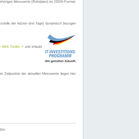
ugehörigen Messwerte (Rohdaten) im JSON-Format.
sstelle der letzten drei Tage) dynamisch bezogen
e Web Toolkit
↗
und erlaubt
 Zeitpunkte der aktuellen Messwerte liegen hier
den.