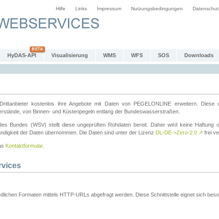
Hilfe
Links
Impressum
Nutzungsbedingungen
Datenschut
HyDAS-API
Visualisierung
WMS
WFS
SOS
Downloads
ttanbieter kostenlos ihre Angebote mit Daten von PEGELONLINE erweitern. Diese u
erstände, von Binnen- und Küstenpegeln entlang der Bundeswasserstraßen.
es Bundes (WSV) stellt diese ungeprüften Rohdaten bereit. Daher wird keine Haftung oder
ständigkeit der Daten übernommen. Die Daten sind unter der Lizenz
DL-DE->Zero-2.0
↗
frei ve
das
Kontaktformular
.
rvices
dlichen Formaten mittels HTTP-URLs abgefragt werden. Diese Schnittstelle eignet sich besond