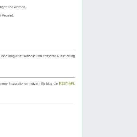
bgerufen werden.
i Pegeln).
ine möglichst schnelle und effiziente Auslieferung
eue Integrationen nutzen Sie bitte die
REST-API
.