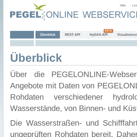
Hilfe
Lin
Überblick
REST-API
HyDAS-API
Visualisieru
Überblick
Über die PEGELONLINE-Webservic
Angebote mit Daten von PEGELONLI
Rohdaten verschiedener hydro
Wasserstände, von Binnen- und Küs
Die Wasserstraßen- und Schifffahr
ungeprüften Rohdaten bereit. Daher