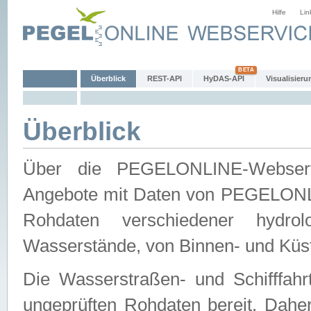
Hilfe
Lin
Überblick
REST-API
HyDAS-API
Visualisieru
Überblick
Über die PEGELONLINE-Webservic
Angebote mit Daten von PEGELONLI
Rohdaten verschiedener hydro
Wasserstände, von Binnen- und Küs
Die Wasserstraßen- und Schifffahr
ungeprüften Rohdaten bereit. Daher