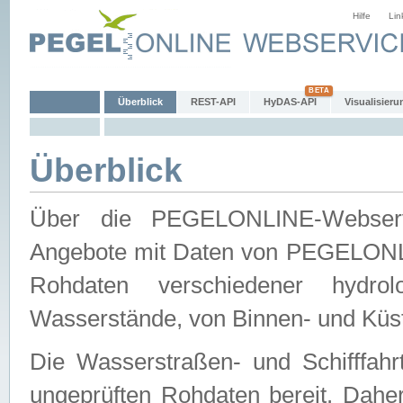
Hilfe
Lin
Überblick
REST-API
HyDAS-API
Visualisieru
Überblick
Über die PEGELONLINE-Webservic
Angebote mit Daten von PEGELONLI
Rohdaten verschiedener hydro
Wasserstände, von Binnen- und Küs
Die Wasserstraßen- und Schifffahr
ungeprüften Rohdaten bereit. Daher