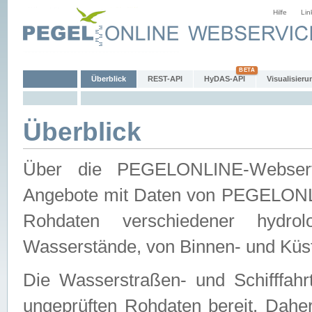
Hilfe
Lin
Überblick
REST-API
HyDAS-API
Visualisieru
Überblick
Über die PEGELONLINE-Webservic
Angebote mit Daten von PEGELONLI
Rohdaten verschiedener hydro
Wasserstände, von Binnen- und Küs
Die Wasserstraßen- und Schifffahr
ungeprüften Rohdaten bereit. Daher