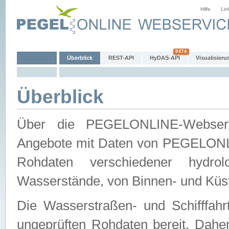
Hilfe
Lin
Überblick
REST-API
HyDAS-API
Visualisieru
Überblick
Über die PEGELONLINE-Webservic
Angebote mit Daten von PEGELONLI
Rohdaten verschiedener hydro
Wasserstände, von Binnen- und Küs
Die Wasserstraßen- und Schifffahr
ungeprüften Rohdaten bereit. Daher