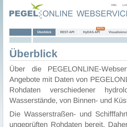
Hilfe
Lin
Überblick
REST-API
HyDAS-API
Visualisieru
Überblick
Über die PEGELONLINE-Webservic
Angebote mit Daten von PEGELONLI
Rohdaten verschiedener hydro
Wasserstände, von Binnen- und Küs
Die Wasserstraßen- und Schifffahr
ungeprüften Rohdaten bereit. Daher