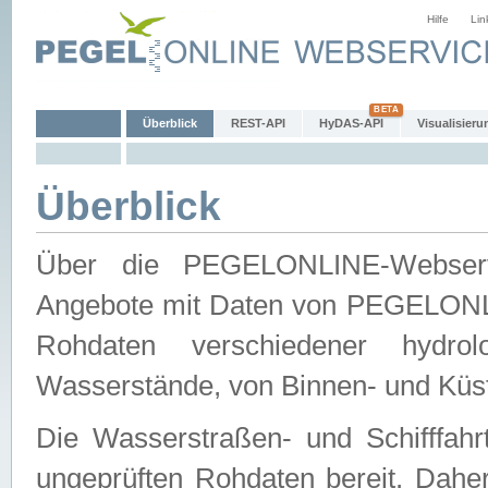
Hilfe
Lin
Überblick
REST-API
HyDAS-API
Visualisieru
Überblick
Über die PEGELONLINE-Webservic
Angebote mit Daten von PEGELONLI
Rohdaten verschiedener hydro
Wasserstände, von Binnen- und Küs
Die Wasserstraßen- und Schifffahr
ungeprüften Rohdaten bereit. Daher