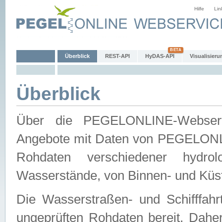
Hilfe
Lin
Überblick
REST-API
HyDAS-API
Visualisieru
Überblick
Über die PEGELONLINE-Webservic
Angebote mit Daten von PEGELONLI
Rohdaten verschiedener hydro
Wasserstände, von Binnen- und Küs
Die Wasserstraßen- und Schifffahr
ungeprüften Rohdaten bereit. Daher