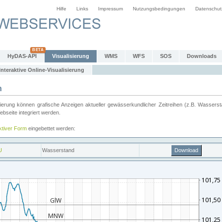
Hilfe
Links
Impressum
Nutzungsbedingungen
Datenschut
HyDAS-API
Visualisierung
WMS
WFS
SOS
Downloads
Interaktive Online-Visualisierung
n
ung können grafische Anzeigen aktueller gewässerkundlicher Zeitreihen (z.B. Wassersta
seite integriert werden.
aktiver Form
eingebettet werden: